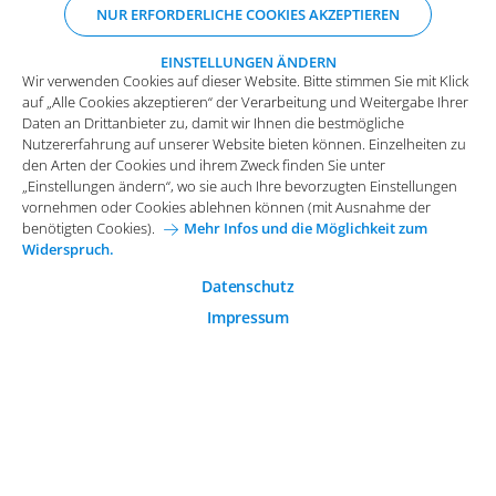
NUR ERFORDERLICHE COOKIES AKZEPTIEREN
Nutzererfahrung auf unserer Website bieten können. Einzelheiten zu
den Arten der Cookies und ihrem Zweck finden Sie unter
„Einstellungen ändern“, wo sie auch Ihre bevorzugten Einstellungen
EINSTELLUNGEN ÄNDERN
Wir verwenden Cookies auf dieser Website. Bitte stimmen Sie mit Klick
vornehmen oder Cookies ablehnen können (mit Ausnahme der
auf „Alle Cookies akzeptieren“ der Verarbeitung und Weitergabe Ihrer
benötigten Cookies).
Mehr Infos und die Möglichkeit zum
Daten an Drittanbieter zu, damit wir Ihnen die bestmögliche
Widerspruch.
Impressum
Datenschutz
Nutzererfahrung auf unserer Website bieten können. Einzelheiten zu
Funktionale Cookies
den Arten der Cookies und ihrem Zweck finden Sie unter
Allgemeine Einkaufsbedingungen
„Einstellungen ändern“, wo sie auch Ihre bevorzugten Einstellungen
Diese Cookies sind essenziell wichtig für die einwandfreie
vornehmen oder Cookies ablehnen können (mit Ausnahme der
Funktion der Website.
Karriere bei Arvato Systems
Kontakt
benötigten Cookies).
Mehr Infos und die Möglichkeit zum
Widerspruch.
Analytische Cookies
Cookie-Einwilligung anpassen
Analytische Cookies werden verwendet, um das
Datenschutz
Nutzerverhalten auf der Website besser zu verstehen.
Impressum
© 2026 Arvato Systems
Marketing Cookies
Marketing Cookies ermöglichen die Erstellung von
Nutzerprofilen. Diese werden zur Bereitstellung von
Inhalten und Werbung, die auf die Interessen des
Nutzers zugeschnitten sind, verwendet.
ÄNDERUNG BESTÄTIGEN