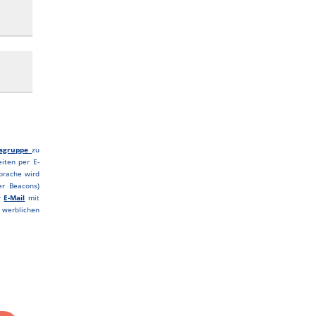
sgruppe
zu
iten per E-
prache wird
er Beacons)
er
E-Mail
mit
werblichen