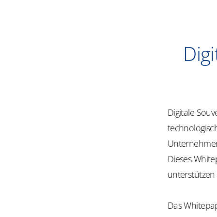
Digi
Digitale Souv
technologisc
Unternehmen v
Dieses Whitep
unterstützen
Das Whitepape