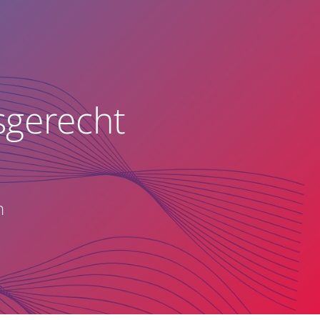
sgerecht
n