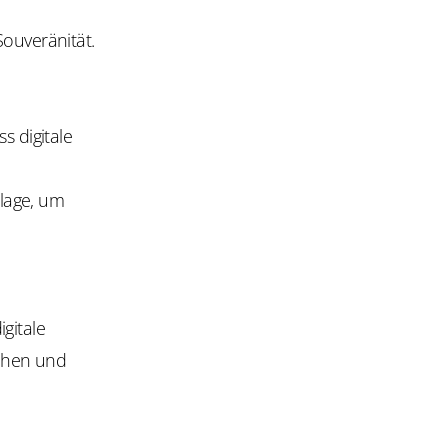
Souveränität.
s digitale
lage, um
gitale
tehen und