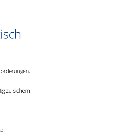
tisch
nforderungen,
ig zu sichern.
i
te