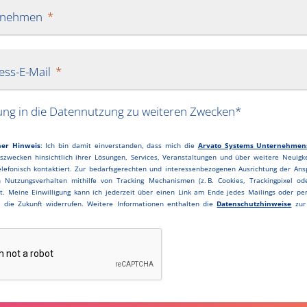
rnehmen
ess-E-Mail
gung in die Datennutzung zu weiteren Zwecken*
her Hinweis
:
Ich bin damit einverstanden, dass mich die
Ar
vato Systems Unternehmen
szwecken hinsichtlich ihrer Lösungen, Services, Veranstaltungen und über weitere Neuigke
elefonisch kontaktiert. Zur bedarfsgerechten und interessenbezogenen Ausrichtung der Ans
 Nutzungsverhalten mithilfe von Tracking Mechanismen (z. B. Cookies, Trackingpixel od
t. Meine Einwilligung kann ich jederzeit über einen Link am Ende jedes Mailings oder p
r die Zukunft widerrufen. Weitere Informationen enthalten die
Datenschutzhinweise
zur 