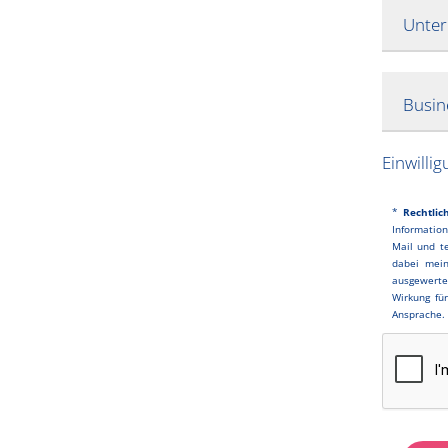
Unte
Busin
Einwilli
*
Rechtlic
Information
Mail und t
dabei mein
ausgewerte
Wirkung fü
Ansprache.