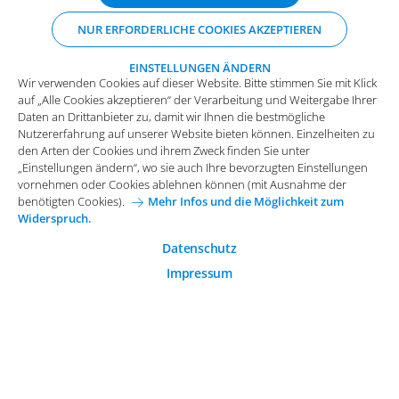
Daten an Drittanbieter zu, damit wir Ihnen die bestmögliche
NUR ERFORDERLICHE COOKIES AKZEPTIEREN
Nutzererfahrung auf unserer Website bieten können. Einzelheiten zu
den Arten der Cookies und ihrem Zweck finden Sie unter
„Einstellungen ändern“, wo sie auch Ihre bevorzugten Einstellungen
EINSTELLUNGEN ÄNDERN
Wir verwenden Cookies auf dieser Website. Bitte stimmen Sie mit Klick
vornehmen oder Cookies ablehnen können (mit Ausnahme der
auf „Alle Cookies akzeptieren“ der Verarbeitung und Weitergabe Ihrer
benötigten Cookies).
Mehr Infos und die Möglichkeit zum
Daten an Drittanbieter zu, damit wir Ihnen die bestmögliche
Widerspruch.
Impressum
Datenschutz
Nutzererfahrung auf unserer Website bieten können. Einzelheiten zu
Funktionale Cookies
den Arten der Cookies und ihrem Zweck finden Sie unter
Allgemeine Einkaufsbedingungen
„Einstellungen ändern“, wo sie auch Ihre bevorzugten Einstellungen
Diese Cookies sind essenziell wichtig für die einwandfreie
vornehmen oder Cookies ablehnen können (mit Ausnahme der
Funktion der Website.
Karriere bei Arvato Systems
Kontakt
benötigten Cookies).
Mehr Infos und die Möglichkeit zum
Widerspruch.
Analytische Cookies
Cookie-Einwilligung anpassen
Analytische Cookies werden verwendet, um das
Datenschutz
Nutzerverhalten auf der Website besser zu verstehen.
Impressum
© 2026 Arvato Systems
Marketing Cookies
Marketing Cookies ermöglichen die Erstellung von
Nutzerprofilen. Diese werden zur Bereitstellung von
Inhalten und Werbung, die auf die Interessen des
Nutzers zugeschnitten sind, verwendet.