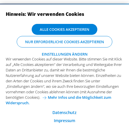
Hinweis: Wir verwenden Cookies
ABONNIEREN SIE UNSERE NEWSLETTER
Wir verwenden Cookies auf dieser Website. Bitte stimmen Sie mit Klick
ALLE COOKIES AKZEPTIEREN
auf „Alle Cookies akzeptieren“ der Verarbeitung und Weitergabe Ihrer
Daten an Drittanbieter zu, damit wir Ihnen die bestmögliche
NUR ERFORDERLICHE COOKIES AKZEPTIEREN
Nutzererfahrung auf unserer Website bieten können. Einzelheiten zu
den Arten der Cookies und ihrem Zweck finden Sie unter
„Einstellungen ändern“, wo sie auch Ihre bevorzugten Einstellungen
EINSTELLUNGEN ÄNDERN
Wir verwenden Cookies auf dieser Website. Bitte stimmen Sie mit Klick
vornehmen oder Cookies ablehnen können (mit Ausnahme der
auf „Alle Cookies akzeptieren“ der Verarbeitung und Weitergabe Ihrer
benötigten Cookies).
Mehr Infos und die Möglichkeit zum
Daten an Drittanbieter zu, damit wir Ihnen die bestmögliche
Widerspruch.
Impressum
Datenschutz
Nutzererfahrung auf unserer Website bieten können. Einzelheiten zu
Funktionale Cookies
den Arten der Cookies und ihrem Zweck finden Sie unter
Allgemeine Einkaufsbedingungen
„Einstellungen ändern“, wo sie auch Ihre bevorzugten Einstellungen
Diese Cookies sind essenziell wichtig für die einwandfreie
vornehmen oder Cookies ablehnen können (mit Ausnahme der
Funktion der Website.
Karriere bei Arvato Systems
Kontakt
benötigten Cookies).
Mehr Infos und die Möglichkeit zum
Widerspruch.
Analytische Cookies
Cookie-Einwilligung anpassen
Analytische Cookies werden verwendet, um das
Datenschutz
Nutzerverhalten auf der Website besser zu verstehen.
Impressum
© 2026 Arvato Systems