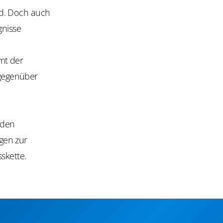
ird. Doch auch
nisse
mt der
gegenüber
 den
gen zur
skette.