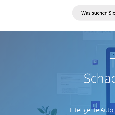
Branchen
Im Fokus
Portfolio
Scha
Infrastruktur & Betrieb
Über uns
Karriere
Intelligente Aut
Blog