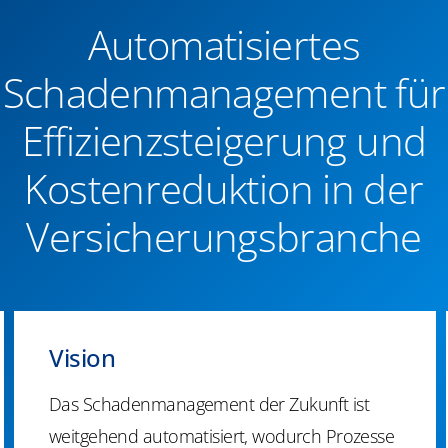
Automatisiertes
Schadenmanagement für
Effizienzsteigerung und
Kostenreduktion in der
Versicherungsbranche​
Vision
Das Schadenmanagement der Zukunft ist
weitgehend automatisiert, wodurch Prozesse