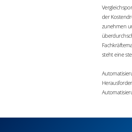
Vergleichspor
der Kostend
zunehmen un
überdurchsch
Fachkräftema
steht eine st
Automatisieru
Herausforder
Automatisier