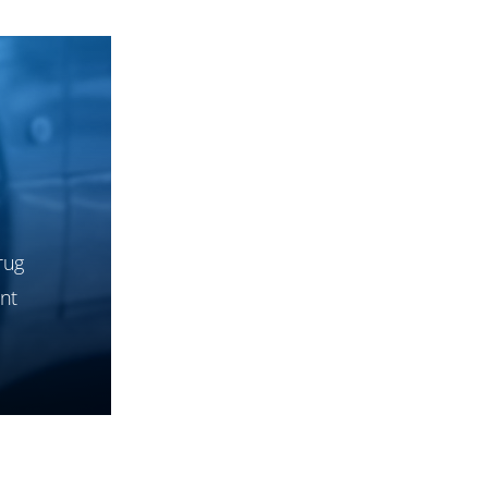
rug
nt