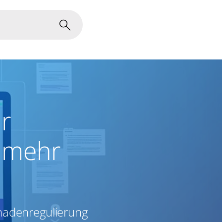
r
 mehr
chadenregulierung