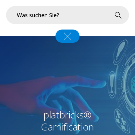
Branchen
Im Fokus
Portfolio
Infrastruktur & Betrieb
Über uns
platbricks®
Karriere
Gamification
Blog