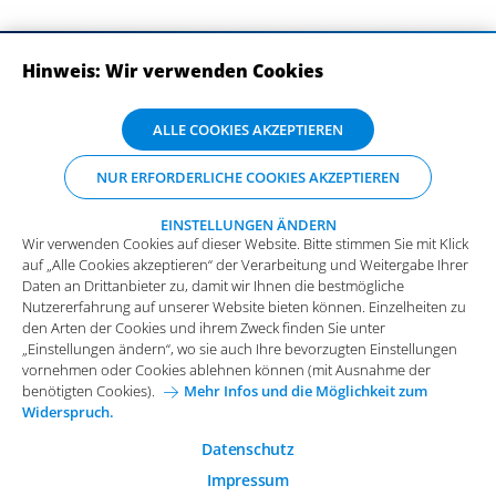
Hinweis: Wir verwenden Cookies
ABONNIEREN SIE UNSERE NEWSLETTER
Wir verwenden Cookies auf dieser Website. Bitte stimmen Sie mit Klick
ALLE COOKIES AKZEPTIEREN
auf „Alle Cookies akzeptieren“ der Verarbeitung und Weitergabe Ihrer
Daten an Drittanbieter zu, damit wir Ihnen die bestmögliche
NUR ERFORDERLICHE COOKIES AKZEPTIEREN
Nutzererfahrung auf unserer Website bieten können. Einzelheiten zu
den Arten der Cookies und ihrem Zweck finden Sie unter
„Einstellungen ändern“, wo sie auch Ihre bevorzugten Einstellungen
EINSTELLUNGEN ÄNDERN
Wir verwenden Cookies auf dieser Website. Bitte stimmen Sie mit Klick
vornehmen oder Cookies ablehnen können (mit Ausnahme der
auf „Alle Cookies akzeptieren“ der Verarbeitung und Weitergabe Ihrer
benötigten Cookies).
Mehr Infos und die Möglichkeit zum
Daten an Drittanbieter zu, damit wir Ihnen die bestmögliche
Widerspruch.
Impressum
Datenschutz
Nutzererfahrung auf unserer Website bieten können. Einzelheiten zu
Funktionale Cookies
den Arten der Cookies und ihrem Zweck finden Sie unter
Allgemeine Einkaufsbedingungen
„Einstellungen ändern“, wo sie auch Ihre bevorzugten Einstellungen
Diese Cookies sind essenziell wichtig für die einwandfreie
vornehmen oder Cookies ablehnen können (mit Ausnahme der
Funktion der Website.
Karriere bei Arvato Systems
Kontakt
benötigten Cookies).
Mehr Infos und die Möglichkeit zum
Widerspruch.
Analytische Cookies
Cookie-Einwilligung anpassen
Analytische Cookies werden verwendet, um das
Datenschutz
Nutzerverhalten auf der Website besser zu verstehen.
Impressum