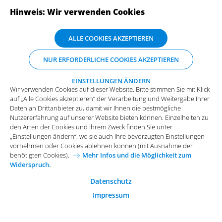
werblichen Ansprache.
Hinweis: Wir verwenden Cookies
Wir verwenden Cookies auf dieser Website. Bitte stimmen Sie mit Klick
ALLE COOKIES AKZEPTIEREN
auf „Alle Cookies akzeptieren“ der Verarbeitung und Weitergabe Ihrer
Daten an Drittanbieter zu, damit wir Ihnen die bestmögliche
NUR ERFORDERLICHE COOKIES AKZEPTIEREN
Nutzererfahrung auf unserer Website bieten können. Einzelheiten zu
den Arten der Cookies und ihrem Zweck finden Sie unter
JETZT SENDEN
„Einstellungen ändern“, wo sie auch Ihre bevorzugten Einstellungen
EINSTELLUNGEN ÄNDERN
Wir verwenden Cookies auf dieser Website. Bitte stimmen Sie mit Klick
vornehmen oder Cookies ablehnen können (mit Ausnahme der
auf „Alle Cookies akzeptieren“ der Verarbeitung und Weitergabe Ihrer
benötigten Cookies).
Mehr Infos und die Möglichkeit zum
Daten an Drittanbieter zu, damit wir Ihnen die bestmögliche
Widerspruch.
Nutzererfahrung auf unserer Website bieten können. Einzelheiten zu
Funktionale Cookies
platbricks® Downloads
den Arten der Cookies und ihrem Zweck finden Sie unter
„Einstellungen ändern“, wo sie auch Ihre bevorzugten Einstellungen
Diese Cookies sind essenziell wichtig für die einwandfreie
vornehmen oder Cookies ablehnen können (mit Ausnahme der
Funktion der Website.
Ob beim Thema Yard Management, Subcontracting oder
benötigten Cookies).
Mehr Infos und die Möglichkeit zum
Vendor Managed Inventory - platbricks® bietet für viele
Widerspruch.
Analytische Cookies
Herausforderungen in der Lieferkette die richtige Lösung.
Analytische Cookies werden verwendet, um das
Datenschutz
Nutzerverhalten auf der Website besser zu verstehen.
Erfahren Sie mehr und laden Sie sich unsere Business
Impressum
Solutions kostenfrei herunter!
Marketing Cookies