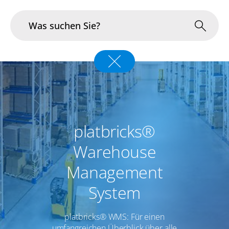
Branchen
Im Fokus
Portfolio
platbricks®
Infrastruktur & Betrieb
Warehouse
Management
Über uns
System
Karriere
platbricks® WMS: Für einen
Blog
umfangreichen Überblick über alle