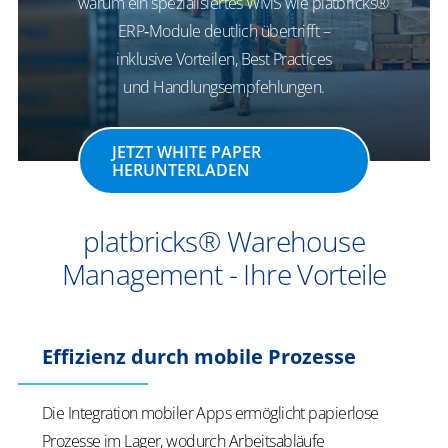
warum ein spezialisiertes WMS wie platbricks®
ERP‑Module deutlich übertrifft –
inklusive Vorteilen, Best Practices
und Handlungsempfehlungen.
JETZT WHITE PAPER
HERUNTERLADEN
platbricks® Warehouse
Management - Ihre Vorteile
Effizienz durch mobile Prozesse
Die Integration mobiler Apps ermöglicht papierlose
Prozesse im Lager, wodurch Arbeitsabläufe