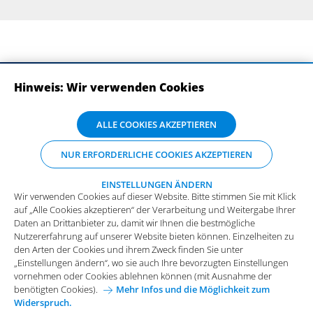
Hinweis: Wir verwenden Cookies
ABONNIEREN SIE UNSERE NEWSLETTER
Wir verwenden Cookies auf dieser Website. Bitte stimmen Sie mit Klick
ALLE COOKIES AKZEPTIEREN
auf „Alle Cookies akzeptieren“ der Verarbeitung und Weitergabe Ihrer
Daten an Drittanbieter zu, damit wir Ihnen die bestmögliche
NUR ERFORDERLICHE COOKIES AKZEPTIEREN
Nutzererfahrung auf unserer Website bieten können. Einzelheiten zu
den Arten der Cookies und ihrem Zweck finden Sie unter
„Einstellungen ändern“, wo sie auch Ihre bevorzugten Einstellungen
EINSTELLUNGEN ÄNDERN
Wir verwenden Cookies auf dieser Website. Bitte stimmen Sie mit Klick
vornehmen oder Cookies ablehnen können (mit Ausnahme der
auf „Alle Cookies akzeptieren“ der Verarbeitung und Weitergabe Ihrer
benötigten Cookies).
Mehr Infos und die Möglichkeit zum
Daten an Drittanbieter zu, damit wir Ihnen die bestmögliche
Widerspruch.
Impressum
Datenschutz
Nutzererfahrung auf unserer Website bieten können. Einzelheiten zu
Funktionale Cookies
den Arten der Cookies und ihrem Zweck finden Sie unter
Allgemeine Einkaufsbedingungen
„Einstellungen ändern“, wo sie auch Ihre bevorzugten Einstellungen
Diese Cookies sind essenziell wichtig für die einwandfreie
vornehmen oder Cookies ablehnen können (mit Ausnahme der
Funktion der Website.
Karriere bei Arvato Systems
Kontakt
benötigten Cookies).
Mehr Infos und die Möglichkeit zum
Widerspruch.
Analytische Cookies