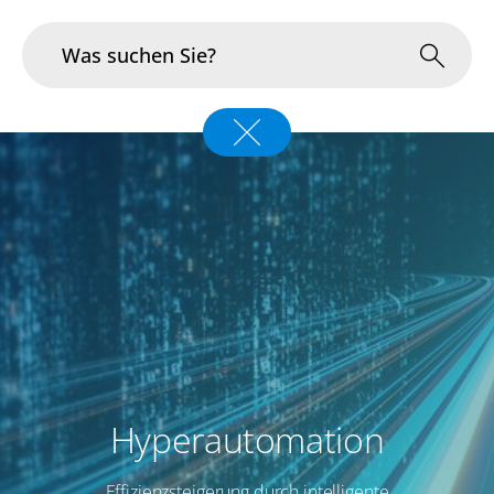
Branchen
Im Fokus
Portfolio
Infrastruktur & Betrieb
Über uns
Karriere
Hyperautomation
Blog
Effizienzsteigerung durch intelligente