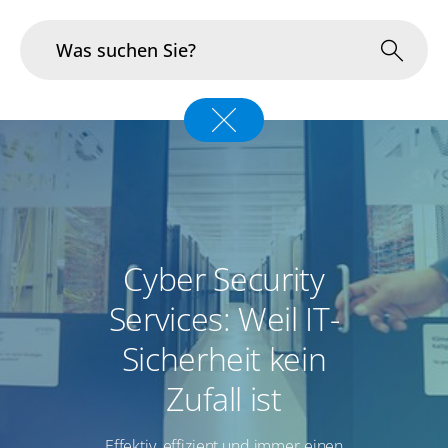
Branchen
Im Fokus
Portfolio
Cyber Security
Infrastruktur & Betrieb
Services: Weil IT-
Über uns
Sicherheit kein
Karriere
Zufall ist
Blog
Effektiv, effizient und immer einen