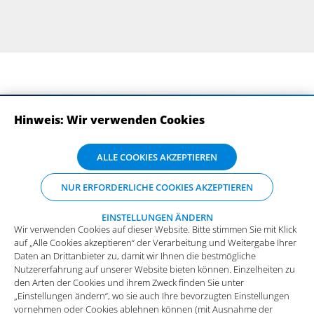
Hinweis: Wir verwenden Cookies
ABONNIEREN SIE UNSERE NEWSLETTER
Wir verwenden Cookies auf dieser Website. Bitte stimmen Sie mit Klick
ALLE COOKIES AKZEPTIEREN
auf „Alle Cookies akzeptieren“ der Verarbeitung und Weitergabe Ihrer
Daten an Drittanbieter zu, damit wir Ihnen die bestmögliche
NUR ERFORDERLICHE COOKIES AKZEPTIEREN
Nutzererfahrung auf unserer Website bieten können. Einzelheiten zu
den Arten der Cookies und ihrem Zweck finden Sie unter
„Einstellungen ändern“, wo sie auch Ihre bevorzugten Einstellungen
EINSTELLUNGEN ÄNDERN
Wir verwenden Cookies auf dieser Website. Bitte stimmen Sie mit Klick
vornehmen oder Cookies ablehnen können (mit Ausnahme der
auf „Alle Cookies akzeptieren“ der Verarbeitung und Weitergabe Ihrer
benötigten Cookies).
Mehr Infos und die Möglichkeit zum
Daten an Drittanbieter zu, damit wir Ihnen die bestmögliche
Widerspruch.
Impressum
Datenschutz
Nutzererfahrung auf unserer Website bieten können. Einzelheiten zu
Funktionale Cookies
den Arten der Cookies und ihrem Zweck finden Sie unter
Allgemeine Einkaufsbedingungen
„Einstellungen ändern“, wo sie auch Ihre bevorzugten Einstellungen
Diese Cookies sind essenziell wichtig für die einwandfreie
vornehmen oder Cookies ablehnen können (mit Ausnahme der
Funktion der Website.