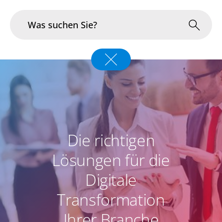
Branchen
Im Fokus
Portfolio
Die richtigen
Infrastruktur & Betrieb
Lösungen für die
Über uns
Digitale
Karriere
Transformation
Blog
Ihrer Branche