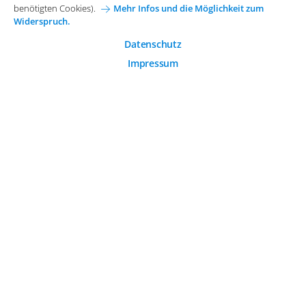
Karriere bei Arvato Systems
Kontakt
benötigten Cookies).
Mehr Infos und die Möglichkeit zum
Widerspruch.
Analytische Cookies
Cookie-Einwilligung anpassen
Analytische Cookies werden verwendet, um das
Datenschutz
Nutzerverhalten auf der Website besser zu verstehen.
Impressum
© 2026 Arvato Systems
Marketing Cookies
Marketing Cookies ermöglichen die Erstellung von
Nutzerprofilen. Diese werden zur Bereitstellung von
Inhalten und Werbung, die auf die Interessen des
Nutzers zugeschnitten sind, verwendet.
ÄNDERUNG BESTÄTIGEN