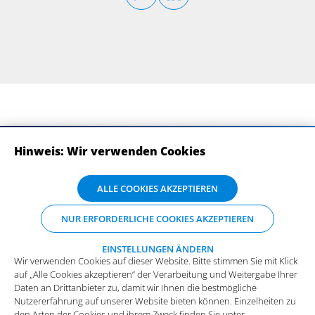
Hinweis: Wir verwenden Cookies
ABONNIEREN SIE UNSERE NEWSLETTER
Wir verwenden Cookies auf dieser Website. Bitte stimmen Sie mit Klick
ALLE COOKIES AKZEPTIEREN
auf „Alle Cookies akzeptieren“ der Verarbeitung und Weitergabe Ihrer
Daten an Drittanbieter zu, damit wir Ihnen die bestmögliche
NUR ERFORDERLICHE COOKIES AKZEPTIEREN
Nutzererfahrung auf unserer Website bieten können. Einzelheiten zu
den Arten der Cookies und ihrem Zweck finden Sie unter
„Einstellungen ändern“, wo sie auch Ihre bevorzugten Einstellungen
EINSTELLUNGEN ÄNDERN
Wir verwenden Cookies auf dieser Website. Bitte stimmen Sie mit Klick
vornehmen oder Cookies ablehnen können (mit Ausnahme der
auf „Alle Cookies akzeptieren“ der Verarbeitung und Weitergabe Ihrer
benötigten Cookies).
Mehr Infos und die Möglichkeit zum
Daten an Drittanbieter zu, damit wir Ihnen die bestmögliche
Widerspruch.
Impressum
Datenschutz
Nutzererfahrung auf unserer Website bieten können. Einzelheiten zu
Funktionale Cookies
den Arten der Cookies und ihrem Zweck finden Sie unter