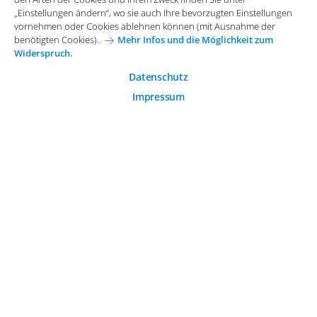
Allgemeine Einkaufsbedingungen
„Einstellungen ändern“, wo sie auch Ihre bevorzugten Einstellungen
Diese Cookies sind essenziell wichtig für die einwandfreie
vornehmen oder Cookies ablehnen können (mit Ausnahme der
Funktion der Website.
Karriere bei Arvato Systems
Kontakt
benötigten Cookies).
Mehr Infos und die Möglichkeit zum
Widerspruch.
Analytische Cookies
Cookie-Einwilligung anpassen
Analytische Cookies werden verwendet, um das
Datenschutz
Nutzerverhalten auf der Website besser zu verstehen.
Impressum
© 2026 Arvato Systems
Marketing Cookies
Marketing Cookies ermöglichen die Erstellung von
Nutzerprofilen. Diese werden zur Bereitstellung von
Inhalten und Werbung, die auf die Interessen des
Nutzers zugeschnitten sind, verwendet.
ÄNDERUNG BESTÄTIGEN