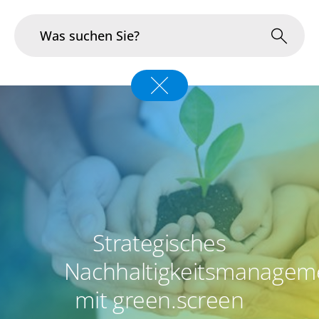
Branchen
Im Fokus
Portfolio
Infrastruktur & Betrieb
Strategisches
Über uns
Nachhaltigkeitsmanagem
Karriere
mit green.screen
Blog