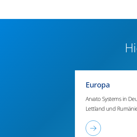
Hi
Europa
Arvato Systems in Deu
Lettland und Rumäni