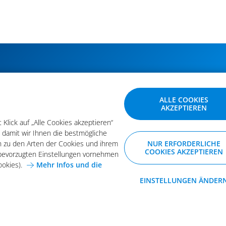
ABONNIEREN SIE UNSERE NEWSLETTER
ÄNDERUNG BESTÄTIGEN
ALLE COOKIES
AKZEPTIEREN
Klick auf „Alle Cookies akzeptieren“
Klick auf „Alle Cookies akzeptieren“
, damit wir Ihnen die bestmögliche
, damit wir Ihnen die bestmögliche
n zu den Arten der Cookies und ihrem
n zu den Arten der Cookies und ihrem
NUR ERFORDERLICHE
e bevorzugten Einstellungen vornehmen
COOKIES AKZEPTIEREN
e bevorzugten Einstellungen vornehmen
ookies).
Mehr Infos und die
ookies).
Mehr Infos und die
EINSTELLUNGEN ÄNDER
meine Einkaufsbedingungen
Karriere bei Arvato Systems
Kon
freie Funktion der Website.
© 2026 Arvato Systems