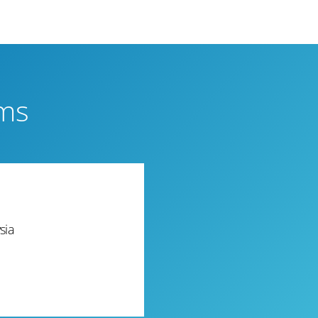
ems
sia