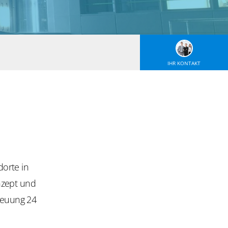
IHR KONTAKT
orte in
nzept und
euung 24