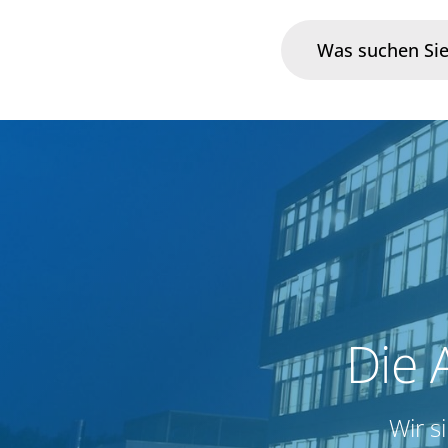
Branchen
Im Fokus
Portfolio
Infrastruktur & Betrieb
Die 
Über uns
Karriere
Wir s
Blog