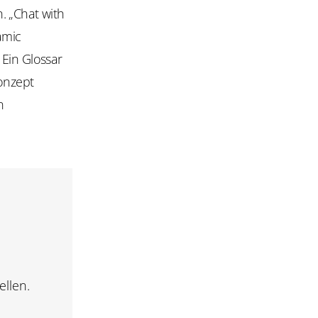
n. „Chat
with
amic
 Ein Glossar
konzept
n
ellen.