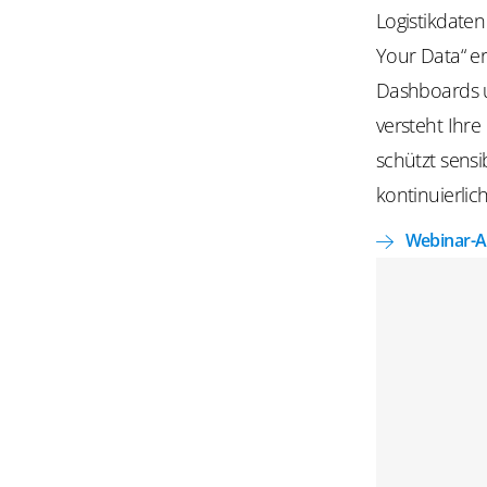
Logistikdate
Your
Data“ er
Dashboards u
versteht Ihre
schützt sens
kontinuierlich
Webinar-A