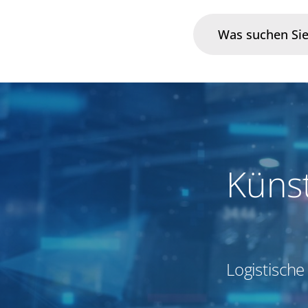
Branchen
Im Fokus
Portfolio
Künst
Infrastruktur & Betrieb
Über uns
Logistische
Karriere
Blog