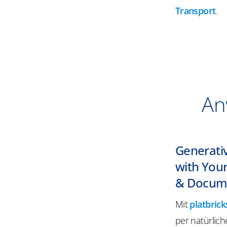
Transport
.
An
Generati
with You
& Docum
Mit
platbric
per natürlich