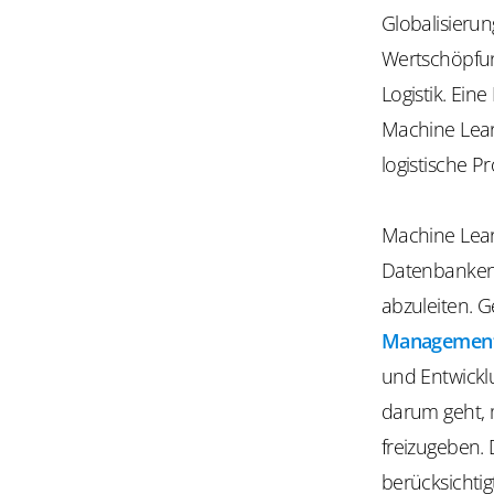
Globalisieru
Wertschöpfun
Logistik. Eine
Machine Lear
logistische P
Machine Learni
Datenbanken
abzuleiten. 
Managemen
und Entwicklu
darum geht, 
freizugeben.
berücksichtig