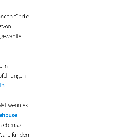
ncen für die
tz von
sgewählte
e in
pfehlungen
in
iel, wenn es
ehouse
en ebenso
 Ware für den