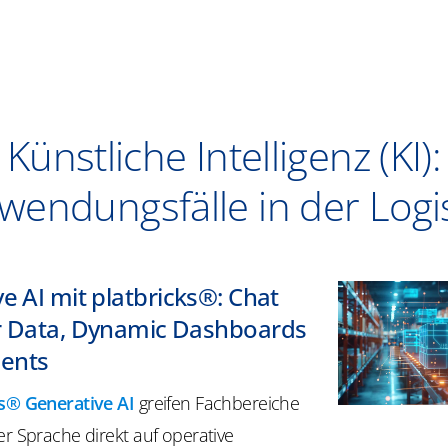
Künstliche Intelligenz (KI):
wendungsfälle in der Logis
ve AI
mit
platbricks®: Chat
r Data, Dynamic Dashboards
ents
ks® Generative AI
greifen Fachbereiche
er Sprache direkt auf operative