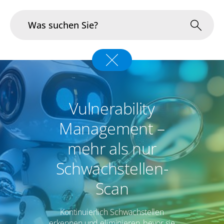
Branchen
Im Fokus
Vulnerability
Portfolio
Management –
Infrastruktur & Betrieb
mehr als nur
Schwachstellen-
Über uns
Scan
Karriere
Kontinuierlich Schwachstellen
Blog
erkennen und eliminieren, bevor sie