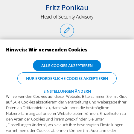
Fritz Ponikau
Head of Security Advisory
Hinweis: Wir verwenden Cookies
Wir verwenden Cookies auf dieser Website. Bitte stimmen Sie mit Klick
ALLE COOKIES AKZEPTIEREN
auf „Alle Cookies akzeptieren“ der Verarbeitung und Weitergabe Ihrer
Daten an Drittanbieter zu, damit wir Ihnen die bestmögliche
NUR ERFORDERLICHE COOKIES AKZEPTIEREN
Nutzererfahrung auf unserer Website bieten können. Einzelheiten zu
den Arten der Cookies und ihrem Zweck finden Sie unter
„Einstellungen ändern“, wo sie auch Ihre bevorzugten Einstellungen
EINSTELLUNGEN ÄNDERN
Wir verwenden Cookies auf dieser Website. Bitte stimmen Sie mit Klick
vornehmen oder Cookies ablehnen können (mit Ausnahme der
auf „Alle Cookies akzeptieren“ der Verarbeitung und Weitergabe Ihrer
benötigten Cookies).
Mehr Infos und die Möglichkeit zum
ABONNIEREN SIE UNSERE NEWSLETTER
Daten an Drittanbieter zu, damit wir Ihnen die bestmögliche
Widerspruch.
Nutzererfahrung auf unserer Website bieten können. Einzelheiten zu
Funktionale Cookies
den Arten der Cookies und ihrem Zweck finden Sie unter
„Einstellungen ändern“, wo sie auch Ihre bevorzugten Einstellungen
Diese Cookies sind essenziell wichtig für die einwandfreie
vornehmen oder Cookies ablehnen können (mit Ausnahme der
Funktion der Website.