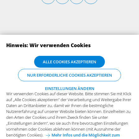
Hinweis: Wir verwenden Cookies
Wir verwenden Cookies auf dieser Website. Bitte stimmen Sie mit Klick
ALLE COOKIES AKZEPTIEREN
auf „Alle Cookies akzeptieren“ der Verarbeitung und Weitergabe Ihrer
Daten an Drittanbieter zu, damit wir Ihnen die bestmögliche
ABONNIEREN SIE UNSERE NEWSLETTER
NUR ERFORDERLICHE COOKIES AKZEPTIEREN
Nutzererfahrung auf unserer Website bieten können. Einzelheiten zu
den Arten der Cookies und ihrem Zweck finden Sie unter
„Einstellungen ändern“, wo sie auch Ihre bevorzugten Einstellungen
EINSTELLUNGEN ÄNDERN
Wir verwenden Cookies auf dieser Website. Bitte stimmen Sie mit Klick
vornehmen oder Cookies ablehnen können (mit Ausnahme der
auf „Alle Cookies akzeptieren“ der Verarbeitung und Weitergabe Ihrer
benötigten Cookies).
Mehr Infos und die Möglichkeit zum
Daten an Drittanbieter zu, damit wir Ihnen die bestmögliche
Widerspruch.
Nutzererfahrung auf unserer Website bieten können. Einzelheiten zu
Funktionale Cookies
den Arten der Cookies und ihrem Zweck finden Sie unter
„Einstellungen ändern“, wo sie auch Ihre bevorzugten Einstellungen
Diese Cookies sind essenziell wichtig für die einwandfreie
vornehmen oder Cookies ablehnen können (mit Ausnahme der
Funktion der Website.
Impressum
Datenschutz
benötigten Cookies).
Mehr Infos und die Möglichkeit zum