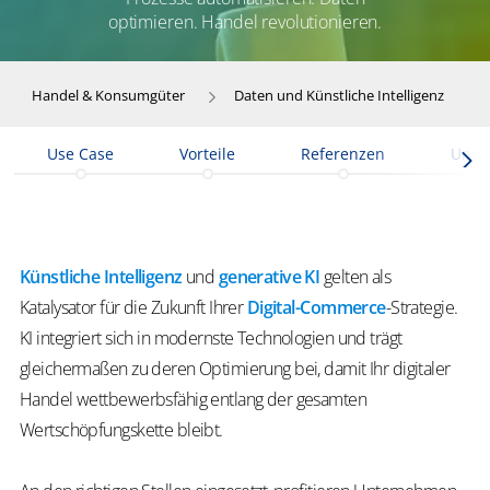
optimieren. Handel revolutionieren.
Handel & Konsumgüter
Daten und Künstliche Intelligenz
Use Case
Vorteile
Referenzen
Unse
Künstliche Intelligenz
und
generative KI
gelten als
Katalysator
für die Zukunft Ihrer
Digital-Commerce
-Strategie.
KI
integriert sich in modernste Technologien und trägt
gleichermaßen zu deren Optimierung bei, damit Ihr digitaler
Handel wettbewerbsfähig entlang der gesamten
Wertschöpfungskette bleibt.