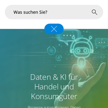
Branchen
Im Fokus
Portfolio
Infrastruktur & Betrieb
Daten & KI für
Über uns
Handel und
Karriere
Konsumgüter
Blog
Prozesse automatisieren. Daten