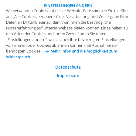
„Einstellungen ändern“, wo sie auch Ihre bevorzugten Einstellungen
EINSTELLUNGEN ÄNDERN
Wir verwenden Cookies auf dieser Website. Bitte stimmen Sie mit Klick
vornehmen oder Cookies ablehnen können (mit Ausnahme der
auf „Alle Cookies akzeptieren“ der Verarbeitung und Weitergabe Ihrer
benötigten Cookies).
Mehr Infos und die Möglichkeit zum
Daten an Drittanbieter zu, damit wir Ihnen die bestmögliche
Widerspruch.
Nutzererfahrung auf unserer Website bieten können. Einzelheiten zu
Funktionale Cookies
den Arten der Cookies und ihrem Zweck finden Sie unter
„Einstellungen ändern“, wo sie auch Ihre bevorzugten Einstellungen
Diese Cookies sind essenziell wichtig für die einwandfreie
vornehmen oder Cookies ablehnen können (mit Ausnahme der
Funktion der Website.
Impressum
Datenschutz
benötigten Cookies).
Mehr Infos und die Möglichkeit zum
Widerspruch.
Analytische Cookies
Allgemeine Einkaufsbedingungen
Analytische Cookies werden verwendet, um das
Datenschutz
Karriere bei Arvato Systems
Kontakt
Nutzerverhalten auf der Website besser zu verstehen.
Impressum
Cookie-Einwilligung anpassen
Marketing Cookies
Marketing Cookies ermöglichen die Erstellung von
Nutzerprofilen. Diese werden zur Bereitstellung von
Inhalten und Werbung, die auf die Interessen des
© 2026 Arvato Systems
Nutzers zugeschnitten sind, verwendet.
ÄNDERUNG BESTÄTIGEN