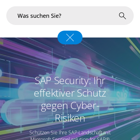
Branchen
Im Fokus
Portfolio
SAP Security: Ihr
Infrastruktur & Betrieb
effektiver Schutz
gegen Cyber-
Über uns
Risiken
Karriere
Schützen Sie Ihre SAP-Landschaft mit
Blog
Microsoft Sentinel solution for SAP®