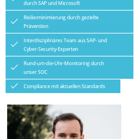
durch SAP und Microsoft
Risikominimierung durch gezielte
Prävention
Interdisziplinäres Team aus SAP- und
Cyber-Security-Experten
Rund-um-die-Uhr-Monitoring durch
unser SOC
Compliance mit aktuellen Standards