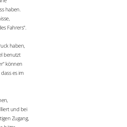
Mühe
uss haben.
isse,
es Fahrers".
druck haben,
el benutzt
er“ können
 dass es im
hen,
liert und bei
tigen Zugang,