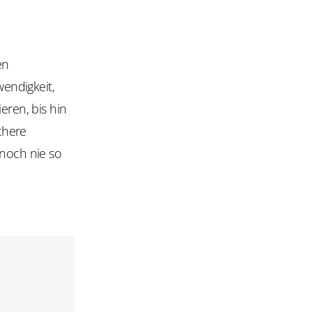
en
endigkeit,
eren, bis hin
chere
 noch nie so