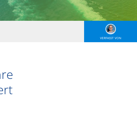
VERFASST VON
hre
ert