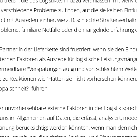
uftreten, die das Logistikteam dazu veranlassen, mit viel 
verschiedene Probleme zu finden, auf die sie keinen Einfl
ft mit Ausreden einher, wie z. B. schlechte Straßenverhältn
obleme, familiäre Notfälle oder die mangelnde Erfahrung d
rtner in der Lieferkette sind frustriert, wenn sie den Ein
ternen Faktoren als Ausrede für logistische Leistungsmäng
rmeidbare "Verspätungen aufgrund von schlechtem Wett
e zu Reaktionen wie "Hätten sie nicht vorhersehen können,
opa schneit?" führen.
r unvorhersehbare externe Faktoren in der Logistik sprec
uns im Allgemeinen auf Daten, die erfasst, analysiert, model
planung berücksichtigt werden könnten, wenn man den rich