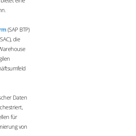
 bietet eine
nn.
orm
(SAP BTP)
SAC), die
 Warehouse
gilen
häftsumfeld
ischer Daten
hestriert,
llen für
imierung von