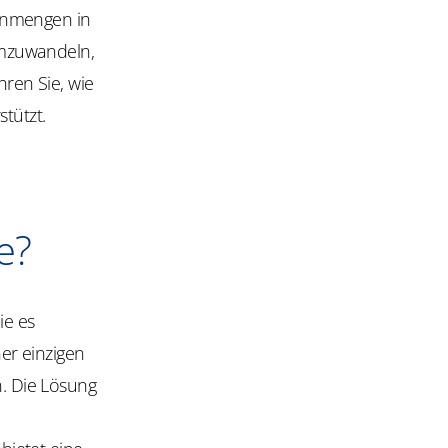
tenmengen in
 umzuwandeln,
hren Sie, wie
tützt.
e?
die es
er einzigen
n. Die Lösung