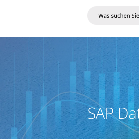
Branchen
Im Fokus
Portfolio
Infrastruktur & Betrieb
SAP Dat
Über uns
Karriere
Blog