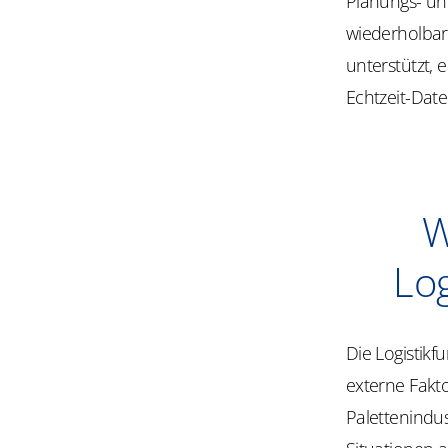
Planungs- un
wiederholbar
unterstützt, 
Echtzeit-Date
W
Lo
Die Logistikfu
externe Fakto
Palettenindu