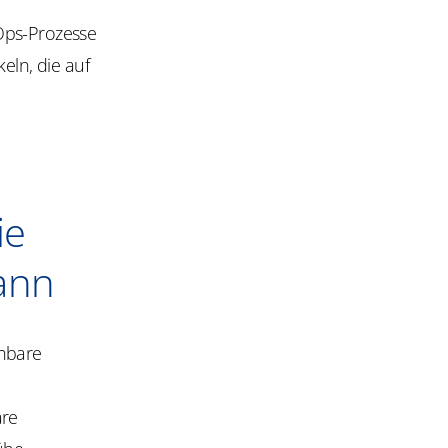
Ops-Prozesse
eln, die auf
ie
ann
ehbare
are