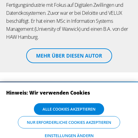
Fertigungsindustrie mit Fokus auf Digitalen Zwillingen und
Datenökosystemen. Zuvor war er bei Deloitte und VELUX
beschäftigt. Er hat einen MSc in Information Systems
Management (University of Warwick) und einen B.A. von der
HAW Hamburg.
MEHR ÜBER DIESEN AUTOR
Hinweis: Wir verwenden Cookies
ABONNIEREN SIE UNSERE NEWSLETTER
Wir verwenden Cookies auf dieser Website. Bitte stimmen Sie mit Klick
ALLE COOKIES AKZEPTIEREN
auf „Alle Cookies akzeptieren“ der Verarbeitung und Weitergabe Ihrer
Daten an Drittanbieter zu, damit wir Ihnen die bestmögliche
NUR ERFORDERLICHE COOKIES AKZEPTIEREN
Nutzererfahrung auf unserer Website bieten können. Einzelheiten zu
den Arten der Cookies und ihrem Zweck finden Sie unter
„Einstellungen ändern“, wo sie auch Ihre bevorzugten Einstellungen
EINSTELLUNGEN ÄNDERN