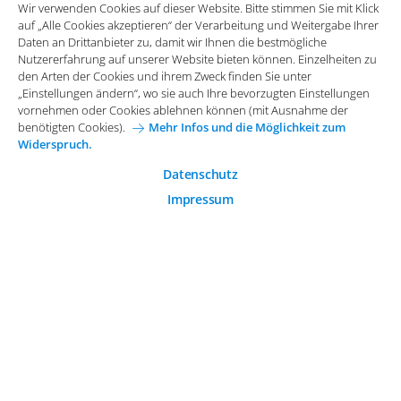
Wir verwenden Cookies auf dieser Website. Bitte stimmen Sie mit Klick
vornehmen oder Cookies ablehnen können (mit Ausnahme der
auf „Alle Cookies akzeptieren“ der Verarbeitung und Weitergabe Ihrer
benötigten Cookies).
Mehr Infos und die Möglichkeit zum
Daten an Drittanbieter zu, damit wir Ihnen die bestmögliche
Widerspruch.
Impressum
Datenschutz
Nutzererfahrung auf unserer Website bieten können. Einzelheiten zu
Funktionale Cookies
den Arten der Cookies und ihrem Zweck finden Sie unter
Allgemeine Einkaufsbedingungen
„Einstellungen ändern“, wo sie auch Ihre bevorzugten Einstellungen
Diese Cookies sind essenziell wichtig für die einwandfreie
vornehmen oder Cookies ablehnen können (mit Ausnahme der
Funktion der Website.
Karriere bei Arvato Systems
Kontakt
benötigten Cookies).
Mehr Infos und die Möglichkeit zum
Widerspruch.
Analytische Cookies
Cookie-Einwilligung anpassen
Analytische Cookies werden verwendet, um das
Datenschutz
Nutzerverhalten auf der Website besser zu verstehen.
Impressum
© 2026 Arvato Systems
Marketing Cookies
Marketing Cookies ermöglichen die Erstellung von
Nutzerprofilen. Diese werden zur Bereitstellung von
Inhalten und Werbung, die auf die Interessen des
Nutzers zugeschnitten sind, verwendet.
ÄNDERUNG BESTÄTIGEN