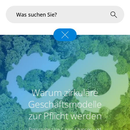
Branchen
Im Fokus
Portfolio
Infrastruktur & Betrieb
Warum zirkuläre
Über uns
Geschäftsmodelle
Karriere
zur Pflicht werden
Blog
Praxisnahe Use Cases, Chancen und