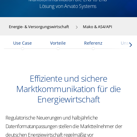
Lösung von Arvato Systems
Energie- & Versorgungswirtschaft
Mako & AS4/API
Use Case
Vorteile
Referenz
Unsere 
​​Effiziente und sichere
Marktkommunikation für die
Energiewirtschaft​
Regulatorische Neuerungen und halbjährliche
Datenformatanpassungen stellen die Marktteilnehmer der
deutschen Energiewirtschaft regelmäßig vor