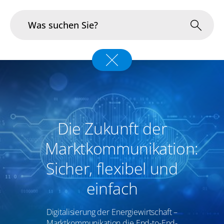
Branchen
Im Fokus
Portfolio
Die Zukunft der
Infrastruktur & Betrieb
Marktkommunikation:
Sicher, flexibel und
Über uns
einfach
Karriere
Digitalisierung der Energiewirtschaft –
Blog
Marktkommunikation die End-to-End-