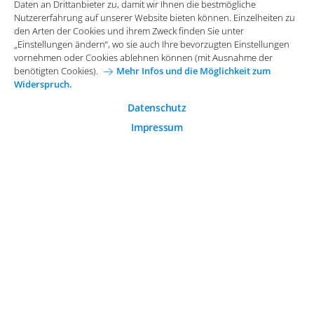
Daten an Drittanbieter zu, damit wir Ihnen die bestmögliche
Widerspruch.
Impressum
Datenschutz
Nutzererfahrung auf unserer Website bieten können. Einzelheiten zu
Funktionale Cookies
den Arten der Cookies und ihrem Zweck finden Sie unter
Allgemeine Einkaufsbedingungen
„Einstellungen ändern“, wo sie auch Ihre bevorzugten Einstellungen
Diese Cookies sind essenziell wichtig für die einwandfreie
vornehmen oder Cookies ablehnen können (mit Ausnahme der
Funktion der Website.
Karriere bei Arvato Systems
Kontakt
benötigten Cookies).
Mehr Infos und die Möglichkeit zum
Widerspruch.
Analytische Cookies
Cookie-Einwilligung anpassen
Analytische Cookies werden verwendet, um das
Datenschutz
Nutzerverhalten auf der Website besser zu verstehen.
Impressum
© 2026 Arvato Systems
Marketing Cookies
Marketing Cookies ermöglichen die Erstellung von
Nutzerprofilen. Diese werden zur Bereitstellung von
Inhalten und Werbung, die auf die Interessen des
Nutzers zugeschnitten sind, verwendet.
ÄNDERUNG BESTÄTIGEN