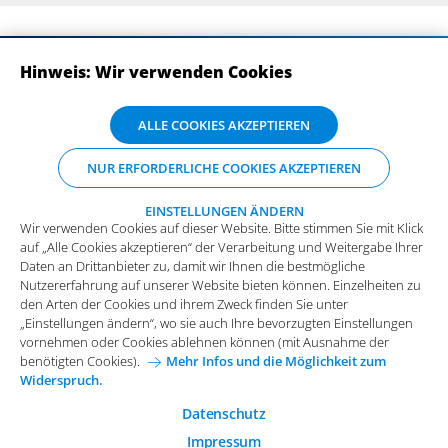
Hinweis: Wir verwenden Cookies
ABONNIEREN SIE UNSERE NEWSLETTER
Wir verwenden Cookies auf dieser Website. Bitte stimmen Sie mit Klick
ALLE COOKIES AKZEPTIEREN
auf „Alle Cookies akzeptieren“ der Verarbeitung und Weitergabe Ihrer
Daten an Drittanbieter zu, damit wir Ihnen die bestmögliche
NUR ERFORDERLICHE COOKIES AKZEPTIEREN
Nutzererfahrung auf unserer Website bieten können. Einzelheiten zu
den Arten der Cookies und ihrem Zweck finden Sie unter
„Einstellungen ändern“, wo sie auch Ihre bevorzugten Einstellungen
EINSTELLUNGEN ÄNDERN
Wir verwenden Cookies auf dieser Website. Bitte stimmen Sie mit Klick
vornehmen oder Cookies ablehnen können (mit Ausnahme der
auf „Alle Cookies akzeptieren“ der Verarbeitung und Weitergabe Ihrer
benötigten Cookies).
Mehr Infos und die Möglichkeit zum
Daten an Drittanbieter zu, damit wir Ihnen die bestmögliche
Widerspruch.
Impressum
Datenschutz
Nutzererfahrung auf unserer Website bieten können. Einzelheiten zu
Funktionale Cookies
den Arten der Cookies und ihrem Zweck finden Sie unter
Allgemeine Einkaufsbedingungen
„Einstellungen ändern“, wo sie auch Ihre bevorzugten Einstellungen
Diese Cookies sind essenziell wichtig für die einwandfreie
vornehmen oder Cookies ablehnen können (mit Ausnahme der
Funktion der Website.
Karriere bei Arvato Systems
Kontakt
benötigten Cookies).
Mehr Infos und die Möglichkeit zum
Widerspruch.
Analytische Cookies
Cookie-Einwilligung anpassen
Analytische Cookies werden verwendet, um das
Datenschutz
Nutzerverhalten auf der Website besser zu verstehen.
Impressum