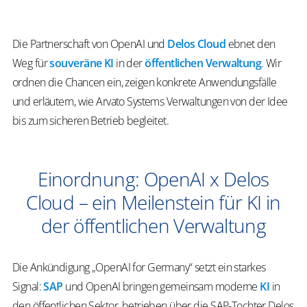
Die Partnerschaft von OpenAI und
Delos Cloud
ebnet den
Weg für
souveräne KI
in der
öffentlichen Verwaltung
. Wir
ordnen die Chancen ein, zeigen konkrete Anwendungsfälle
und erläutern, wie Arvato Systems Verwaltungen von der Idee
bis zum sicheren Betrieb begleitet.
Einordnung: OpenAI x Delos
Cloud – ein Meilenstein für KI in
der öffentlichen Verwaltung
Die Ankündigung „OpenAI for Germany“ setzt ein starkes
Signal:
SAP
und OpenAI bringen gemeinsam moderne
KI
in
den öffentlichen Sektor, betrieben über die SAP-Tochter Delos