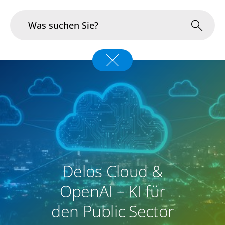
Branchen
Im Fokus
Portfolio
Infrastruktur & Betrieb
Delos Cloud &
Über uns
OpenAI – KI für
Karriere
den Public Sector
Blog