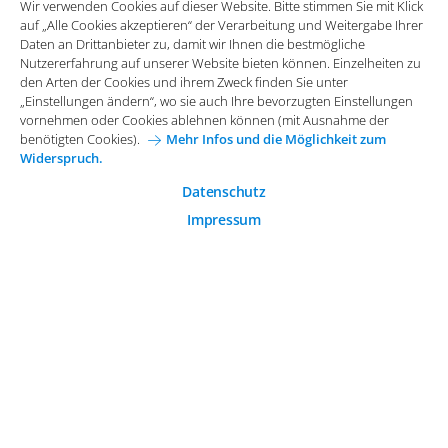
Wir verwenden Cookies auf dieser Website. Bitte stimmen Sie mit Klick
vornehmen oder Cookies ablehnen können (mit Ausnahme der
auf „Alle Cookies akzeptieren“ der Verarbeitung und Weitergabe Ihrer
benötigten Cookies).
Mehr Infos und die Möglichkeit zum
Daten an Drittanbieter zu, damit wir Ihnen die bestmögliche
Widerspruch.
Impressum
Datenschutz
Nutzererfahrung auf unserer Website bieten können. Einzelheiten zu
Funktionale Cookies
den Arten der Cookies und ihrem Zweck finden Sie unter
Allgemeine Einkaufsbedingungen
„Einstellungen ändern“, wo sie auch Ihre bevorzugten Einstellungen
Diese Cookies sind essenziell wichtig für die einwandfreie
vornehmen oder Cookies ablehnen können (mit Ausnahme der
Funktion der Website.
Karriere bei Arvato Systems
Kontakt
benötigten Cookies).
Mehr Infos und die Möglichkeit zum
Widerspruch.
Analytische Cookies
Cookie-Einwilligung anpassen
Analytische Cookies werden verwendet, um das
Datenschutz
Nutzerverhalten auf der Website besser zu verstehen.
Impressum
© 2026 Arvato Systems
Marketing Cookies
Marketing Cookies ermöglichen die Erstellung von
Nutzerprofilen. Diese werden zur Bereitstellung von
Inhalten und Werbung, die auf die Interessen des
Nutzers zugeschnitten sind, verwendet.
ÄNDERUNG BESTÄTIGEN