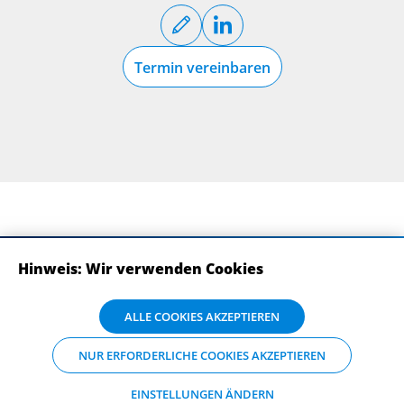
Termin vereinbaren
Hinweis: Wir verwenden Cookies
ABONNIEREN SIE UNSERE NEWSLETTER
Wir verwenden Cookies auf dieser Website. Bitte stimmen Sie mit Klick
ALLE COOKIES AKZEPTIEREN
auf „Alle Cookies akzeptieren“ der Verarbeitung und Weitergabe Ihrer
Daten an Drittanbieter zu, damit wir Ihnen die bestmögliche
NUR ERFORDERLICHE COOKIES AKZEPTIEREN
Nutzererfahrung auf unserer Website bieten können. Einzelheiten zu
den Arten der Cookies und ihrem Zweck finden Sie unter
„Einstellungen ändern“, wo sie auch Ihre bevorzugten Einstellungen
EINSTELLUNGEN ÄNDERN