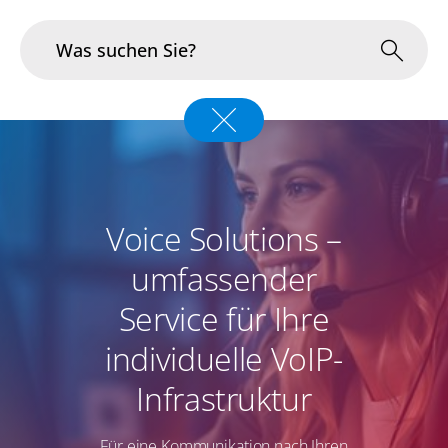
Branchen
Im Fokus
Voice Solutions –
Portfolio
umfassender
Infrastruktur & Betrieb
Service für Ihre
Über uns
individuelle VoIP-
Karriere
Infrastruktur
Blog
Für eine Kommunikation nach Ihren