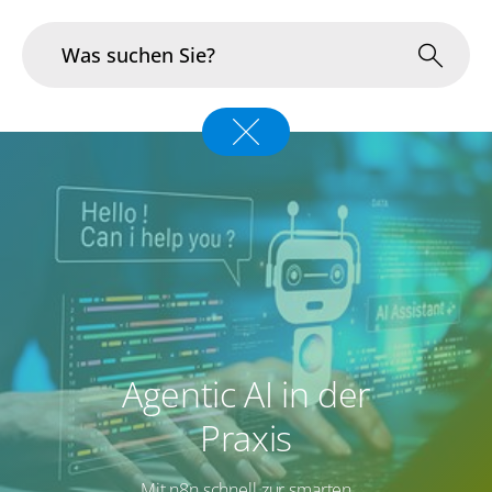
Branchen
Im Fokus
Portfolio
Infrastruktur & Betrieb
Über uns
Agentic AI in der
Karriere
Praxis
Blog
Mit n8n schnell zur smarten