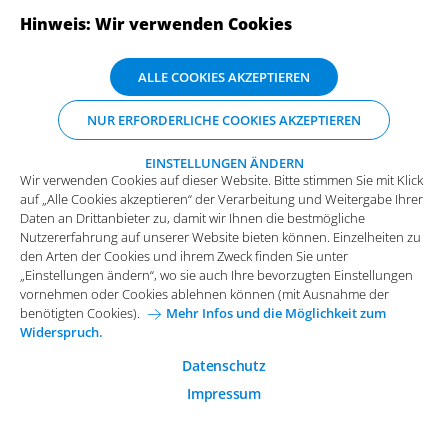
Hinweis: Wir verwenden Cookies
Jonas Spiekermann ist Business Analyst für Intelligent
Wir verwenden Cookies auf dieser Website. Bitte stimmen Sie mit Klick
ALLE COOKIES AKZEPTIEREN
Automation bei Arvato Systems. Mit Fokus auf RPA und GenAI
auf „Alle Cookies akzeptieren“ der Verarbeitung und Weitergabe Ihrer
Daten an Drittanbieter zu, damit wir Ihnen die bestmögliche
treibt er die digitale Transformation voran. Sein Ziel: Prozesse
NUR ERFORDERLICHE COOKIES AKZEPTIEREN
Nutzererfahrung auf unserer Website bieten können. Einzelheiten zu
smarter und effizienter gestalten. Gemeinsam mit seinem
den Arten der Cookies und ihrem Zweck finden Sie unter
Team entwickelt er intelligente Lösungen, die den
„Einstellungen ändern“, wo sie auch Ihre bevorzugten Einstellungen
EINSTELLUNGEN ÄNDERN
Wir verwenden Cookies auf dieser Website. Bitte stimmen Sie mit Klick
vornehmen oder Cookies ablehnen können (mit Ausnahme der
Arbeitsalltag von Unternehmen nachhaltig verändern.
auf „Alle Cookies akzeptieren“ der Verarbeitung und Weitergabe Ihrer
benötigten Cookies).
Mehr Infos und die Möglichkeit zum
Daten an Drittanbieter zu, damit wir Ihnen die bestmögliche
Widerspruch.
Nutzererfahrung auf unserer Website bieten können. Einzelheiten zu
MEHR ÜBER DIESEN AUTOR
Funktionale Cookies
den Arten der Cookies und ihrem Zweck finden Sie unter
„Einstellungen ändern“, wo sie auch Ihre bevorzugten Einstellungen
Diese Cookies sind essenziell wichtig für die einwandfreie
vornehmen oder Cookies ablehnen können (mit Ausnahme der
Funktion der Website.
benötigten Cookies).
Mehr Infos und die Möglichkeit zum
Widerspruch.
Analytische Cookies
Analytische Cookies werden verwendet, um das
Datenschutz
Nutzerverhalten auf der Website besser zu verstehen.
ABONNIEREN SIE UNSERE NEWSLETTER
Impressum
Marketing Cookies