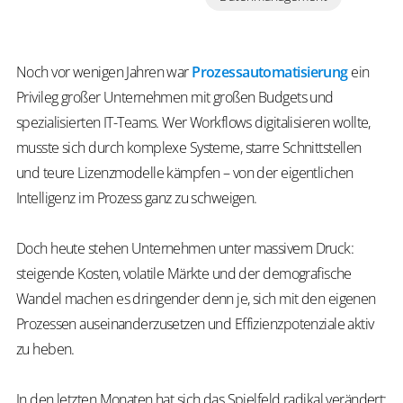
Noch vor wenigen Jahren war
Prozessautomatisierung
ein
Privileg großer Unternehmen mit großen Budgets und
spezialisierten IT-Teams. Wer Workflows digitalisieren wollte,
musste sich durch komplexe Systeme, starre Schnittstellen
und teure Lizenzmodelle kämpfen – von der eigentlichen
Intelligenz im Prozess ganz zu schweigen.
Doch heute stehen Unternehmen unter massivem Druck:
steigende Kosten, volatile Märkte und der demografische
Wandel machen es dringender denn je, sich mit den eigenen
Prozessen auseinanderzusetzen und Effizienzpotenziale aktiv
zu heben.
In den letzten Monaten hat sich das Spielfeld radikal verändert: