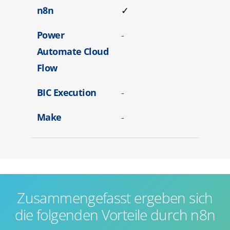
n8n
✓
Power
-
Automate Cloud
Flow
BIC Execution
-
Make
-
Zusammengefasst ergeben sich
die folgenden Vorteile durch n8n