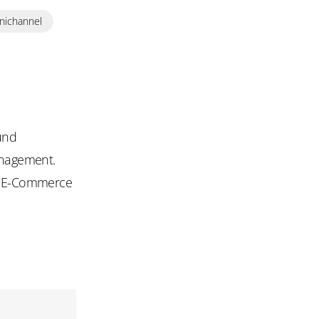
ichannel
 und
anagement.
im E-Commerce