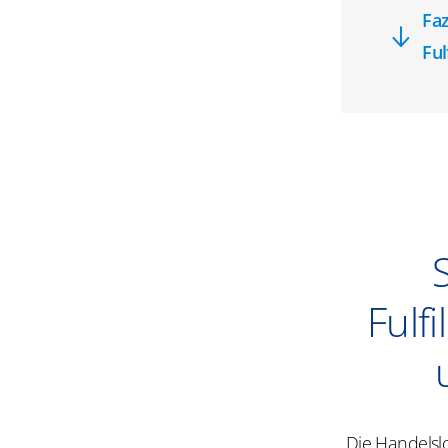
Faz
Ful
Fulf
Die Handelsl