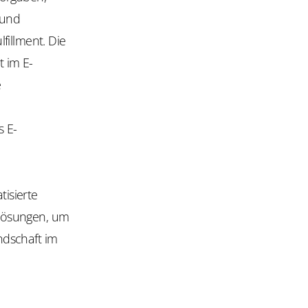
 und
illment. Die
 im E-
e
s E-
tisierte
slösungen, um
ndschaft im