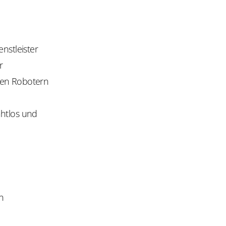
nstleister
r
en Robotern
ahtlos und
n