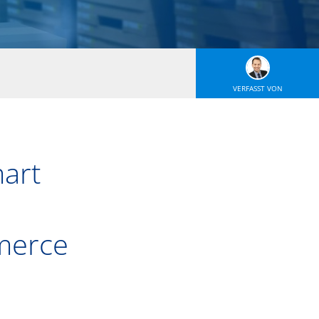
VERFASST VON
art
merce