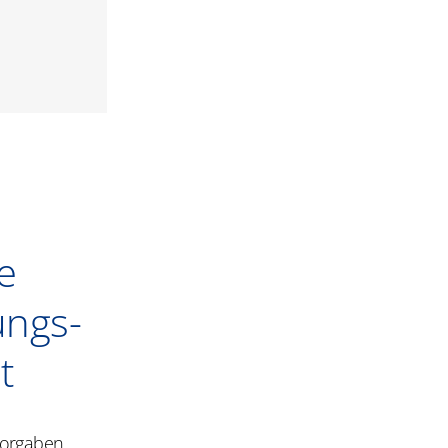
e
ungs-
t
Vorgaben,