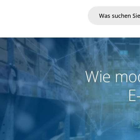
Branchen
Im Fokus
Wie mod
Portfolio
E
Infrastruktur & Betrieb
Über uns
Karriere
Blog