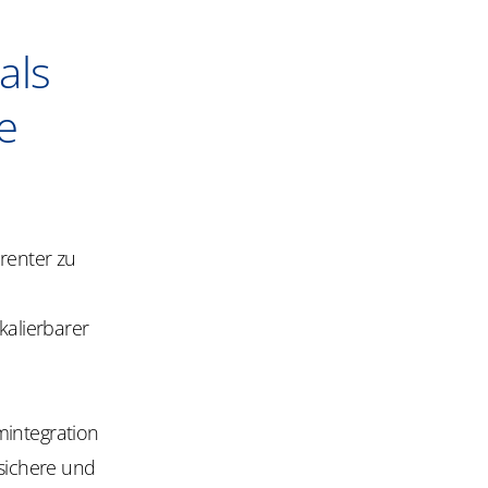
als
e
arenter zu
kalierbarer
mintegration
ssichere und