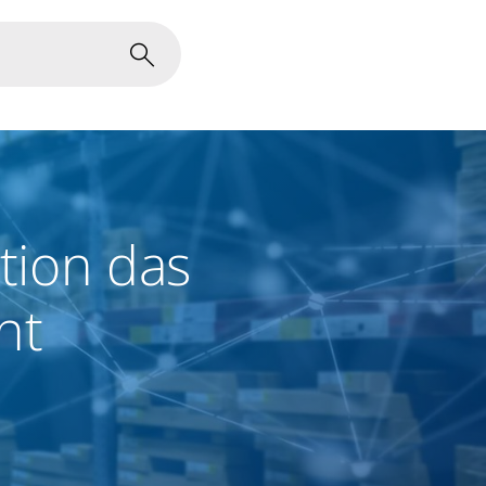
tion das
nt