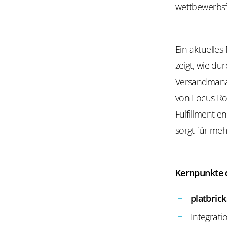
wettbewerbsf
Ein aktuelles
zeigt, wie du
Versandmana
von Locus Ro
Fulfillment 
sorgt für meh
Kernpunkte d
platbric
Integrat