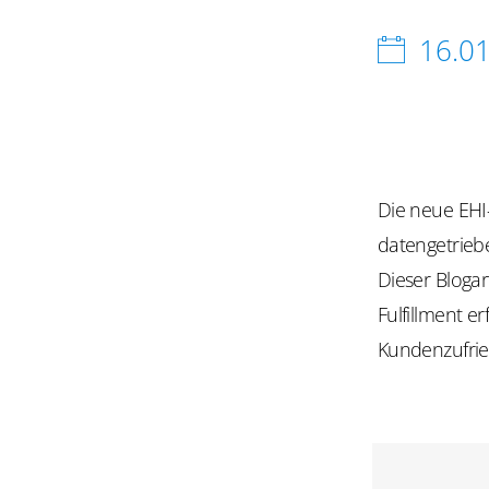
16.0
Die neue EHI-
datengetrieb
Dieser Bloga
Fulfillment e
Kundenzufried