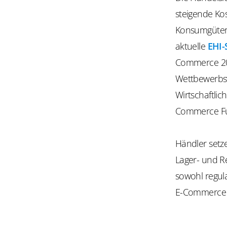
steigende Ko
Konsumgüteru
aktuelle
EHI-
Commerce 202
Wettbewerbsvo
Wirtschaftlic
Commerce Ful
Händler setze
Lager- und R
sowohl regul
E-Commerce Fu