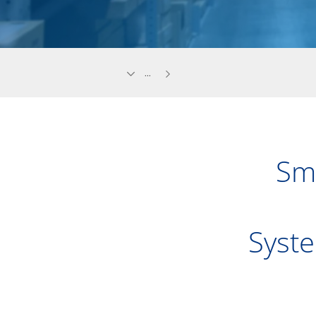
...
Sm
Syst