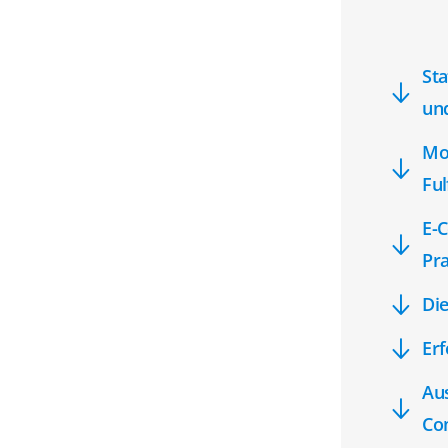
Sta
un
Mo
Ful
E-C
Pra
Di
Erf
Aus
Co