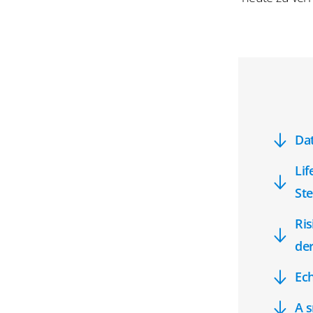
Da
Lif
Ste
Ris
de
Ech
A s