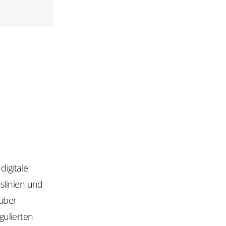
igitale
slinien und
auber
gulierten