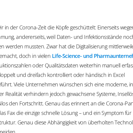
 in der Corona-Zeit die Köpfe geschüttelt: Einerseits wege
immung, andererseits, weil Daten- und Infektionsstände no
n werden mussten. Zwar hat die Digitalisierung mittlerweil
gemacht, doch in vielen
Life-Science- und Pharmauntern
ktionszahlen oder Qualitätsdaten weiterhin manuell erfas
oppelt und dreifach kontrolliert oder händisch in Excel
hrt. Viele Unternehmen wünschen sich eine moderne, inte
 der Realität verhindern jedoch gewachsene Systeme, Insel
ilos den Fortschritt. Genau das erinnert an die Corona-Pa
as Fax die einzige schnelle Lösung – und ein Symptom für 
astruktur. Genau diese Abhängigkeit von überholten Technolo
meiden.