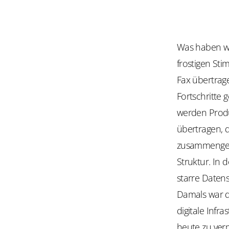
Was haben wir
frostigen St
Fax übertrage
Fortschritte 
werden Produ
übertragen, d
zusammengefü
Struktur. In
starre Datens
Damals war d
digitale Infr
heute zu ver