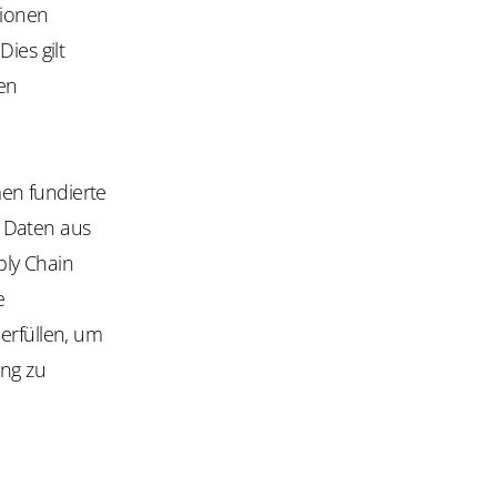
tionen
ies gilt
en
en fundierte
n Daten aus
ply Chain
e
erfüllen, um
ung zu