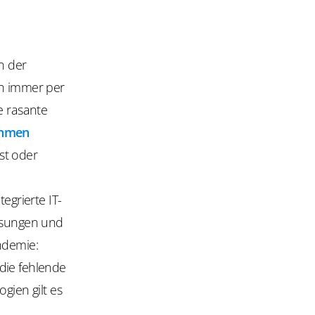
n der
ch immer per
e rasante
ehmen
st oder
grierte IT-
lösungen und
ndemie:
die fehlende
gien gilt es