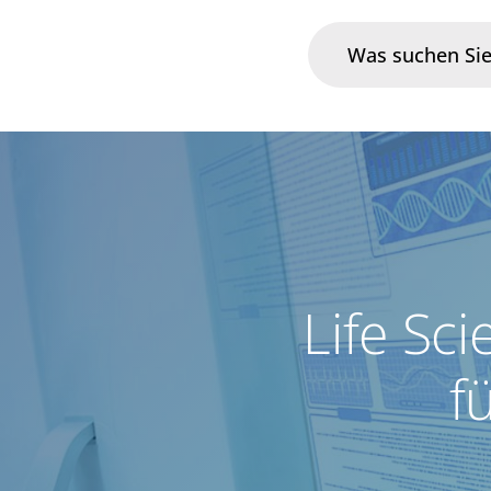
Branchen
Im Fokus
Portfolio
Life Sci
Infrastruktur & Betrieb
f
Über uns
Karriere
Blog