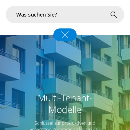
Branchen
Im Fokus
Portfolio
Infrastruktur & Betrieb
Multi-Tenant-
Über uns
Modelle
Karriere
Schlüssel zur produktiven und
Blog
vernetzten Zusammenarbeit in der