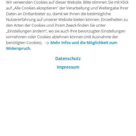
Wir verwenden Cookies auf dieser Website. Bitte stimmen Sie mit Klick
vornehmen oder Cookies ablehnen können (mit Ausnahme der
auf „Alle Cookies akzeptieren“ der Verarbeitung und Weitergabe Ihrer
benötigten Cookies).
Mehr Infos und die Möglichkeit zum
Daten an Drittanbieter zu, damit wir Ihnen die bestmögliche
Widerspruch.
Impressum
Datenschutz
Nutzererfahrung auf unserer Website bieten können. Einzelheiten zu
Funktionale Cookies
den Arten der Cookies und ihrem Zweck finden Sie unter
Allgemeine Einkaufsbedingungen
„Einstellungen ändern“, wo sie auch Ihre bevorzugten Einstellungen
Diese Cookies sind essenziell wichtig für die einwandfreie
vornehmen oder Cookies ablehnen können (mit Ausnahme der
Funktion der Website.
Karriere bei Arvato Systems
Kontakt
benötigten Cookies).
Mehr Infos und die Möglichkeit zum
Widerspruch.
Analytische Cookies
Cookie-Einwilligung anpassen
Analytische Cookies werden verwendet, um das
Datenschutz
Nutzerverhalten auf der Website besser zu verstehen.
Impressum
© 2026 Arvato Systems
Marketing Cookies
Marketing Cookies ermöglichen die Erstellung von
Nutzerprofilen. Diese werden zur Bereitstellung von
Inhalten und Werbung, die auf die Interessen des
Nutzers zugeschnitten sind, verwendet.
ÄNDERUNG BESTÄTIGEN