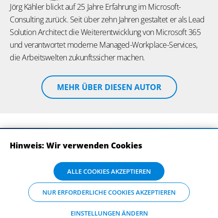
Jörg Kähler blickt auf 25 Jahre Erfahrung im Microsoft-
Consulting zurück. Seit über zehn Jahren gestaltet er als Lead
Solution Architect die Weiterentwicklung von Microsoft 365
und verantwortet moderne Managed-Workplace-Services,
die Arbeitswelten zukunftssicher machen.
MEHR ÜBER DIESEN AUTOR
Hinweis: Wir verwenden Cookies
ABONNIEREN SIE UNSERE NEWSLETTER
Wir verwenden Cookies auf dieser Website. Bitte stimmen Sie mit Klick
ALLE COOKIES AKZEPTIEREN
auf „Alle Cookies akzeptieren“ der Verarbeitung und Weitergabe Ihrer
Daten an Drittanbieter zu, damit wir Ihnen die bestmögliche
NUR ERFORDERLICHE COOKIES AKZEPTIEREN
Nutzererfahrung auf unserer Website bieten können. Einzelheiten zu
den Arten der Cookies und ihrem Zweck finden Sie unter
„Einstellungen ändern“, wo sie auch Ihre bevorzugten Einstellungen
EINSTELLUNGEN ÄNDERN