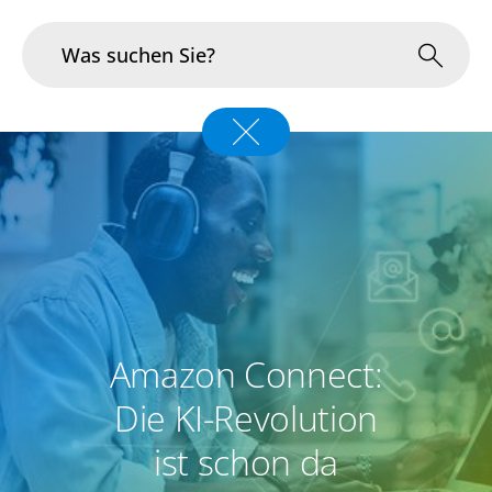
Branchen
Im Fokus
Portfolio
Infrastruktur & Betrieb
Amazon Connect:
Über uns
Die KI-Revolution
Karriere
ist schon da
Blog