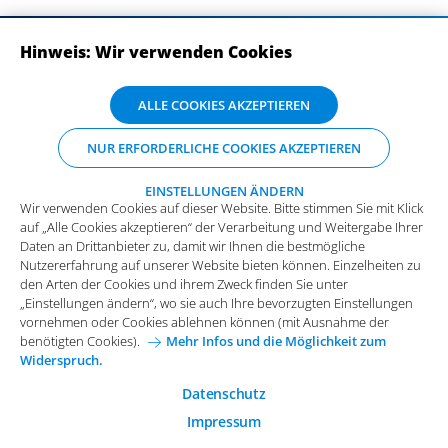
Hinweis: Wir verwenden Cookies
ABONNIEREN SIE UNSERE NEWSLETTER
Wir verwenden Cookies auf dieser Website. Bitte stimmen Sie mit Klick
ALLE COOKIES AKZEPTIEREN
auf „Alle Cookies akzeptieren“ der Verarbeitung und Weitergabe Ihrer
Daten an Drittanbieter zu, damit wir Ihnen die bestmögliche
NUR ERFORDERLICHE COOKIES AKZEPTIEREN
Nutzererfahrung auf unserer Website bieten können. Einzelheiten zu
den Arten der Cookies und ihrem Zweck finden Sie unter
„Einstellungen ändern“, wo sie auch Ihre bevorzugten Einstellungen
EINSTELLUNGEN ÄNDERN
Wir verwenden Cookies auf dieser Website. Bitte stimmen Sie mit Klick
vornehmen oder Cookies ablehnen können (mit Ausnahme der
auf „Alle Cookies akzeptieren“ der Verarbeitung und Weitergabe Ihrer
benötigten Cookies).
Mehr Infos und die Möglichkeit zum
Daten an Drittanbieter zu, damit wir Ihnen die bestmögliche
Widerspruch.
Impressum
Datenschutz
Nutzererfahrung auf unserer Website bieten können. Einzelheiten zu
Funktionale Cookies
den Arten der Cookies und ihrem Zweck finden Sie unter
Allgemeine Einkaufsbedingungen
„Einstellungen ändern“, wo sie auch Ihre bevorzugten Einstellungen
Diese Cookies sind essenziell wichtig für die einwandfreie
vornehmen oder Cookies ablehnen können (mit Ausnahme der
Funktion der Website.
Karriere bei Arvato Systems
Kontakt
benötigten Cookies).
Mehr Infos und die Möglichkeit zum
Widerspruch.
Analytische Cookies
Cookie-Einwilligung anpassen
Analytische Cookies werden verwendet, um das
Datenschutz
Nutzerverhalten auf der Website besser zu verstehen.
Impressum
© 2026 Arvato Systems