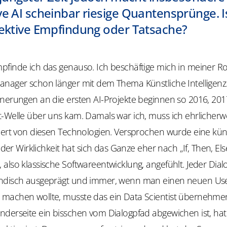
e AI scheinbar riesige Quantensprünge. I
jektive Empfindung oder Tatsache?
finde ich das genauso. Ich beschäftige mich in meiner Rol
anager schon länger mit dem Thema Künstliche Intelligenz
nerungen an die ersten AI-Projekte beginnen so 2016, 2017
t-Welle über uns kam. Damals war ich, muss ich ehrlicherw
riert von diesen Technologien. Versprochen wurde eine kün
In der Wirklichkeit hat sich das Ganze eher nach „
If
,
Then
, Els
also klassische Softwareentwicklung, angefühlt. Jeder Dia
ndisch ausgeprägt und immer, wenn man einen neuen Use
machen wollte, musste das ein Data Scientist übernehm
nderseite ein bisschen vom Dialogpfad abgewichen ist, hat