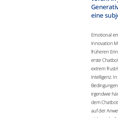
Generativ
eine sub
Emotional emp
Innovation M
früheren Erin
erste Chatbo
extrem frust
Intelligenz. 
Bedingungen, 
irgendwie hä
dem Chatbot 
auf der Anwe