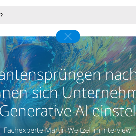
antensprüngen nach
nnen sich Unterneh
Generative AI einste
Fachexperte Martin Weitzel im Interview