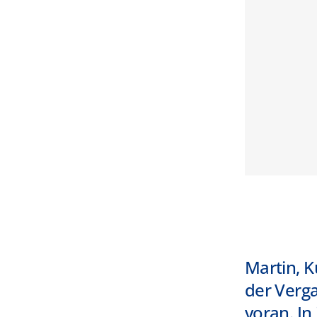
Martin, K
der Verga
voran. In