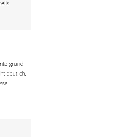
eils
intergrund
t deutlich,
asse