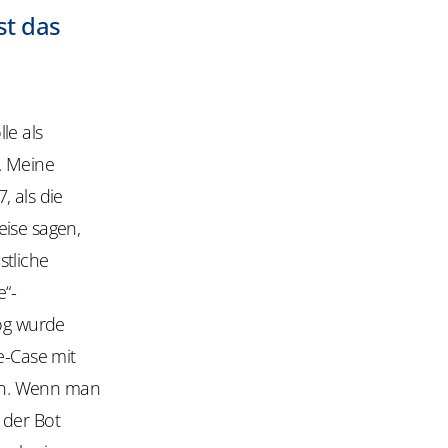
st das
le als
. Meine
, als die
eise sagen,
stliche
e“-
log wurde
-Case mit
en. Wenn man
 der Bot