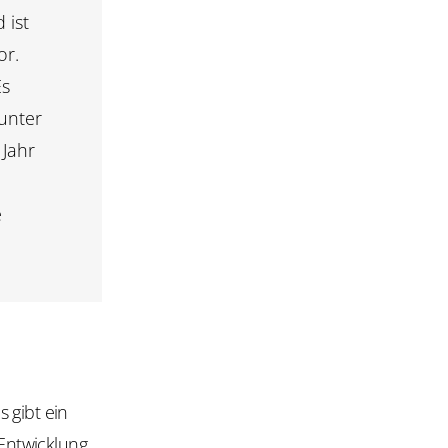
 ist
or.
Es
runter
 Jahr
e
 gibt ein
Entwicklung