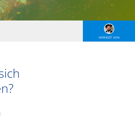
VERFASST VON
sich
en?