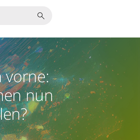
 vorne:
men nun
llen?