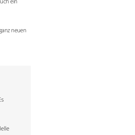
auch ein
 ganz neuen
Es
elle