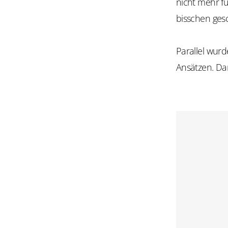
nicht mehr fu
bisschen ges
Parallel wur
Ansätzen. Da