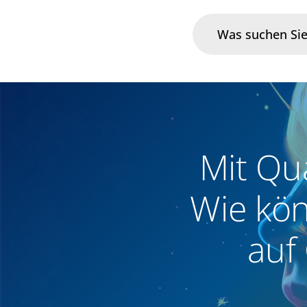
Branchen
Im Fokus
Mit Qu
Portfolio
Wie kö
Infrastruktur & Betrieb
auf 
Über uns
Karriere
Blog