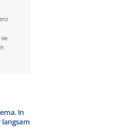
genz
 sie
ch
hema. In
er langsam