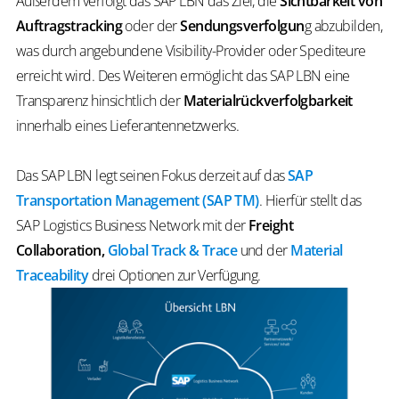
Außerdem verfolgt das SAP LBN das Ziel, die
Sichtbarkeit von
Auftragstracking
oder der
Sendungsverfolgun
g abzubilden,
was durch angebundene Visibility-Provider oder Spediteure
erreicht wird. Des Weiteren ermöglicht das SAP LBN eine
Transparenz hinsichtlich der
Materialrückverfolgbarkeit
innerhalb eines Lieferantennetzwerks.
Das SAP LBN legt seinen Fokus derzeit auf das
SAP
Transportation Management (SAP TM)
. Hierfür stellt das
SAP Logistics Business Network mit der
Freight
Collaboration,
Global Track & Trace
und der
Material
Traceability
drei Optionen zur Verfügung.