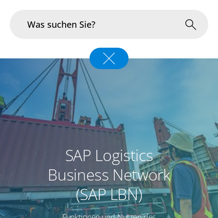
Branchen
Im Fokus
Portfolio
Infrastruktur & Betrieb
SAP Logistics
Über uns
Business Network
Karriere
(SAP LBN)
Blog
Funktionen und Nutzen des