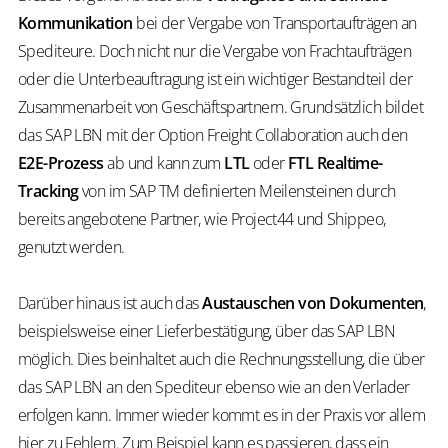
Kommunikation
bei der Vergabe von Transportaufträgen an
Spediteure. Doch nicht nur die Vergabe von Frachtaufträgen
oder die Unterbeauftragung ist ein wichtiger Bestandteil der
Zusammenarbeit von Geschäftspartnern. Grundsätzlich bildet
das SAP LBN mit der Option Freight Collaboration auch den
E2E-Prozess
ab und kann zum
LTL
oder
FTL Realtime-
Tracking
von im SAP TM definierten Meilensteinen durch
bereits angebotene Partner, wie Project44 und Shippeo,
genutzt werden.
Darüber hinaus ist auch das
Austauschen von Dokumenten
,
beispielsweise einer Lieferbestätigung, über das SAP LBN
möglich. Dies beinhaltet auch die Rechnungsstellung, die über
das SAP LBN an den Spediteur ebenso wie an den Verlader
erfolgen kann. Immer wieder kommt es in der Praxis vor allem
hier zu Fehlern. Zum Beispiel kann es passieren, dass ein