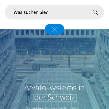
Branchen
Im Fokus
Portfolio
Infrastruktur & Betrieb
Über uns
Arvato Systems in
Karriere
der Schweiz
Blog
Der richtige Partner für Ihre Digitale