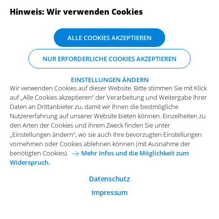
Hinweis: Wir verwenden Cookies
Sascha Ortmann liebt es, komplexe IT-Themen verständlich
zu machen. Als Senior Consultant bei Arvato Systems liegt
Wir verwenden Cookies auf dieser Website. Bitte stimmen Sie mit Klick
ALLE COOKIES AKZEPTIEREN
sein Fokus auf Microsoft 365-Consulting, Microsoft Copilot
auf „Alle Cookies akzeptieren“ der Verarbeitung und Weitergabe Ihrer
Daten an Drittanbieter zu, damit wir Ihnen die bestmögliche
und Compliance. Mit langjähriger Erfahrung in der digitalen
NUR ERFORDERLICHE COOKIES AKZEPTIEREN
Nutzererfahrung auf unserer Website bieten können. Einzelheiten zu
Transformation unterstützt er Unternehmen dabei, moderne
den Arten der Cookies und ihrem Zweck finden Sie unter
Arbeitsumgebungen sicher und effizient zu gestalten.
„Einstellungen ändern“, wo sie auch Ihre bevorzugten Einstellungen
EINSTELLUNGEN ÄNDERN
Wir verwenden Cookies auf dieser Website. Bitte stimmen Sie mit Klick
vornehmen oder Cookies ablehnen können (mit Ausnahme der
auf „Alle Cookies akzeptieren“ der Verarbeitung und Weitergabe Ihrer
benötigten Cookies).
Mehr Infos und die Möglichkeit zum
Daten an Drittanbieter zu, damit wir Ihnen die bestmögliche
Widerspruch.
Nutzererfahrung auf unserer Website bieten können. Einzelheiten zu
Funktionale Cookies
den Arten der Cookies und ihrem Zweck finden Sie unter
„Einstellungen ändern“, wo sie auch Ihre bevorzugten Einstellungen
Diese Cookies sind essenziell wichtig für die einwandfreie
vornehmen oder Cookies ablehnen können (mit Ausnahme der
Funktion der Website.
ABONNIEREN SIE UNSERE NEWSLETTER
benötigten Cookies).
Mehr Infos und die Möglichkeit zum
Widerspruch.
Analytische Cookies
Analytische Cookies werden verwendet, um das
Datenschutz
Nutzerverhalten auf der Website besser zu verstehen.
Impressum
Marketing Cookies