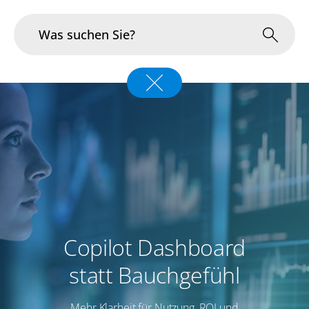
Branchen
Im Fokus
Portfolio
Infrastruktur & Betrieb
Über uns
Copilot Dashboard
Karriere
statt Bauchgefühl
Blog
Mehr Klarheit für Nutzung, ROI und