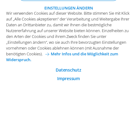
den Arten der Cookies und ihrem Zweck finden Sie unter
„Einstellungen ändern“, wo sie auch Ihre bevorzugten Einstellungen
EINSTELLUNGEN ÄNDERN
Wir verwenden Cookies auf dieser Website. Bitte stimmen Sie mit Klick
vornehmen oder Cookies ablehnen können (mit Ausnahme der
auf „Alle Cookies akzeptieren“ der Verarbeitung und Weitergabe Ihrer
benötigten Cookies).
Mehr Infos und die Möglichkeit zum
Daten an Drittanbieter zu, damit wir Ihnen die bestmögliche
Widerspruch.
Impressum
Datenschutz
Nutzererfahrung auf unserer Website bieten können. Einzelheiten zu
Funktionale Cookies
den Arten der Cookies und ihrem Zweck finden Sie unter
Allgemeine Einkaufsbedingungen
„Einstellungen ändern“, wo sie auch Ihre bevorzugten Einstellungen
Diese Cookies sind essenziell wichtig für die einwandfreie
vornehmen oder Cookies ablehnen können (mit Ausnahme der
Funktion der Website.
Karriere bei Arvato Systems
Kontakt
benötigten Cookies).
Mehr Infos und die Möglichkeit zum
Widerspruch.
Analytische Cookies
Cookie-Einwilligung anpassen
Analytische Cookies werden verwendet, um das
Datenschutz
Nutzerverhalten auf der Website besser zu verstehen.
Impressum
© 2026 Arvato Systems
Marketing Cookies
Marketing Cookies ermöglichen die Erstellung von
Nutzerprofilen. Diese werden zur Bereitstellung von
Inhalten und Werbung, die auf die Interessen des
Nutzers zugeschnitten sind, verwendet.
ÄNDERUNG BESTÄTIGEN