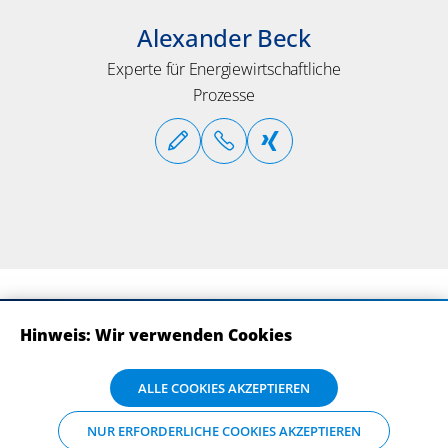
Alexander Beck
Experte für Energiewirtschaftliche
Prozesse
Hinweis: Wir verwenden Cookies
ABONNIEREN SIE UNSERE NEWSLETTER
Wir verwenden Cookies auf dieser Website. Bitte stimmen Sie mit Klick
ALLE COOKIES AKZEPTIEREN
auf „Alle Cookies akzeptieren“ der Verarbeitung und Weitergabe Ihrer
Daten an Drittanbieter zu, damit wir Ihnen die bestmögliche
NUR ERFORDERLICHE COOKIES AKZEPTIEREN
Nutzererfahrung auf unserer Website bieten können. Einzelheiten zu