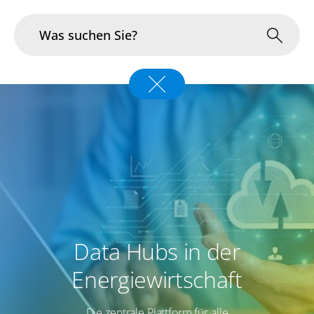
Branchen
Im Fokus
Portfolio
Infrastruktur & Betrieb
Über uns
Data Hubs in der
Karriere
Energiewirtschaft
Blog
Die zentrale Plattform für alle