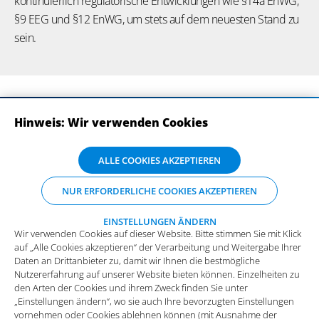
kontinuierlich regulatorische Entwicklungen wie §14a EnWG,
§9 EEG und §12 EnWG, um stets auf dem neuesten Stand zu
sein.
Hinweis: Wir verwenden Cookies
ABONNIEREN SIE UNSERE NEWSLETTER
Wir verwenden Cookies auf dieser Website. Bitte stimmen Sie mit Klick
ALLE COOKIES AKZEPTIEREN
auf „Alle Cookies akzeptieren“ der Verarbeitung und Weitergabe Ihrer
Daten an Drittanbieter zu, damit wir Ihnen die bestmögliche
NUR ERFORDERLICHE COOKIES AKZEPTIEREN
Nutzererfahrung auf unserer Website bieten können. Einzelheiten zu
den Arten der Cookies und ihrem Zweck finden Sie unter
„Einstellungen ändern“, wo sie auch Ihre bevorzugten Einstellungen
EINSTELLUNGEN ÄNDERN
Wir verwenden Cookies auf dieser Website. Bitte stimmen Sie mit Klick
vornehmen oder Cookies ablehnen können (mit Ausnahme der
auf „Alle Cookies akzeptieren“ der Verarbeitung und Weitergabe Ihrer
benötigten Cookies).
Mehr Infos und die Möglichkeit zum
Daten an Drittanbieter zu, damit wir Ihnen die bestmögliche
Widerspruch.
Impressum
Datenschutz
Nutzererfahrung auf unserer Website bieten können. Einzelheiten zu
Funktionale Cookies
den Arten der Cookies und ihrem Zweck finden Sie unter
Allgemeine Einkaufsbedingungen
„Einstellungen ändern“, wo sie auch Ihre bevorzugten Einstellungen
Diese Cookies sind essenziell wichtig für die einwandfreie
vornehmen oder Cookies ablehnen können (mit Ausnahme der
Funktion der Website.