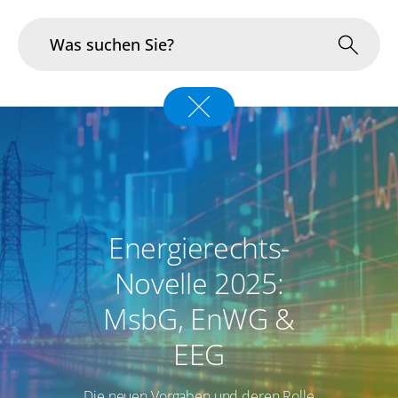
Branchen
Im Fokus
Portfolio
Energierechts-
Infrastruktur & Betrieb
Novelle 2025:
Über uns
MsbG, EnWG &
Karriere
EEG
Blog
Die neuen Vorgaben und deren Rolle