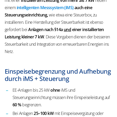
mit einer
installierten Leistung von mehr als 7 kW
neben
einem
intelligenten Messsystem (iMS)
auch eine
Steuerungseinrichtung,
wie etwa eine Steuerbox, zu
installieren. Eine Herstellung der Steuerbarkeit ist ebenso
gefordert bei
Anlagen nach §14a
und
einer installierten
Leistung kleiner 7 kW
. Diese Vorgaben dienen der besseren
Steuerbarkeit und Integration von erneuerbaren Energien ins
Netz.
Einspeisebegrenzung und Aufhebung
durch iMS + Steuerung
EE-Anlagen bis 25 kW
ohne
iMS und
Steuerungseinrichtung müssen ihre Einspeiseleistung auf
60 %
begrenzen.
Bei Anlagen
25–100 kW
mit Einspeisevergütung oder