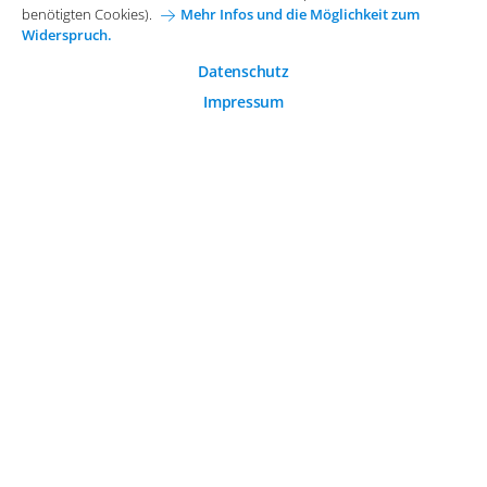
Karriere bei Arvato Systems
Kontakt
benötigten Cookies).
Mehr Infos und die Möglichkeit zum
Widerspruch.
Analytische Cookies
Cookie-Einwilligung anpassen
Analytische Cookies werden verwendet, um das
Datenschutz
Nutzerverhalten auf der Website besser zu verstehen.
Impressum
© 2026 Arvato Systems
Marketing Cookies
Marketing Cookies ermöglichen die Erstellung von
Nutzerprofilen. Diese werden zur Bereitstellung von
Inhalten und Werbung, die auf die Interessen des
Nutzers zugeschnitten sind, verwendet.
ÄNDERUNG BESTÄTIGEN