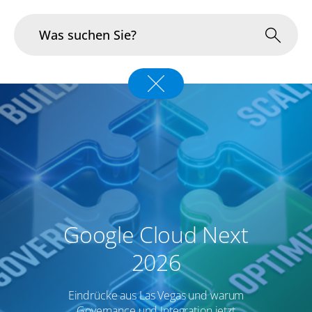
Branchen
Im Fokus
Portfolio
Infrastruktur & Betrieb
Google Cloud Next
Über uns
2026
Karriere
Eindrücke aus Las Vegas und warum
Blog
Governance
und Integration jetzt