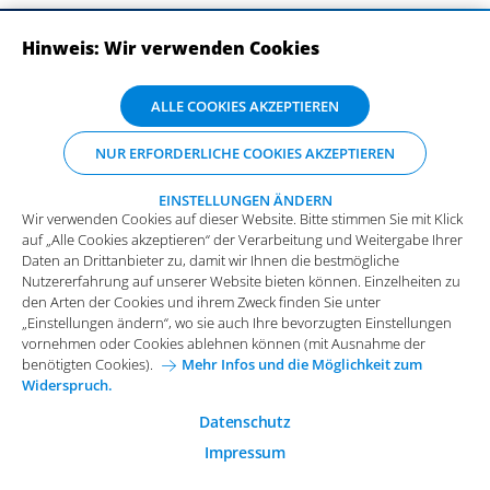
Hinweis: Wir verwenden Cookies
ABONNIEREN SIE UNSERE NEWSLETTER
Wir verwenden Cookies auf dieser Website. Bitte stimmen Sie mit Klick
ALLE COOKIES AKZEPTIEREN
auf „Alle Cookies akzeptieren“ der Verarbeitung und Weitergabe Ihrer
Daten an Drittanbieter zu, damit wir Ihnen die bestmögliche
NUR ERFORDERLICHE COOKIES AKZEPTIEREN
Nutzererfahrung auf unserer Website bieten können. Einzelheiten zu
den Arten der Cookies und ihrem Zweck finden Sie unter
„Einstellungen ändern“, wo sie auch Ihre bevorzugten Einstellungen
EINSTELLUNGEN ÄNDERN
Wir verwenden Cookies auf dieser Website. Bitte stimmen Sie mit Klick
vornehmen oder Cookies ablehnen können (mit Ausnahme der
auf „Alle Cookies akzeptieren“ der Verarbeitung und Weitergabe Ihrer
benötigten Cookies).
Mehr Infos und die Möglichkeit zum
Daten an Drittanbieter zu, damit wir Ihnen die bestmögliche
Widerspruch.
Impressum
Datenschutz
Nutzererfahrung auf unserer Website bieten können. Einzelheiten zu
Funktionale Cookies
den Arten der Cookies und ihrem Zweck finden Sie unter
Allgemeine Einkaufsbedingungen
„Einstellungen ändern“, wo sie auch Ihre bevorzugten Einstellungen
Diese Cookies sind essenziell wichtig für die einwandfreie
vornehmen oder Cookies ablehnen können (mit Ausnahme der
Funktion der Website.
Karriere bei Arvato Systems
Kontakt
benötigten Cookies).
Mehr Infos und die Möglichkeit zum
Widerspruch.
Analytische Cookies
Cookie-Einwilligung anpassen
Analytische Cookies werden verwendet, um das
Datenschutz
Nutzerverhalten auf der Website besser zu verstehen.
Impressum
© 2026 Arvato Systems
Marketing Cookies