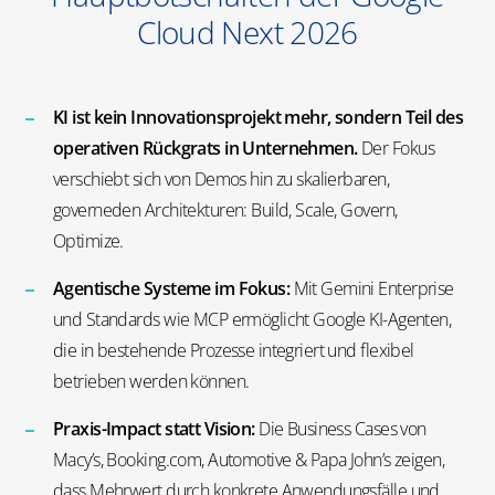
Cloud Next 2026
KI ist kein Innovationsprojekt mehr, sondern Teil des
operativen Rückgrats in Unternehmen.
Der Fokus
verschiebt sich von Demos hin zu skalierbaren,
governeden
Architekturen:
Build
, Scale, Govern,
Optimize
.
Agentische
Systeme im Fokus:
Mit Gemini Enterprise
und Standards wie MCP ermöglicht Google KI-Agenten,
die in bestehende Prozesse integriert und flexibel
betrieben werden können.
Praxis-Impact statt Vision:
Die Business Cases von
Macy’s
, Booking.com, Automotive & Papa John’s zeigen,
dass Mehrwert durch konkrete Anwendungsfälle und