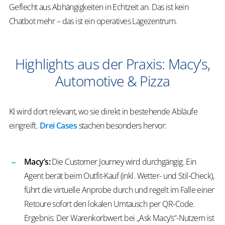
Geflecht aus Abhängigkeiten in Echtzeit an. Das ist kein
Chatbot mehr – das ist ein operatives Lagezentrum.
Highlights aus der Praxis: Macy’s,
Automotive & Pizza
KI wird dort relevant, wo sie direkt in bestehende Abläufe
eingreift.
Drei Cases
stachen besonders hervor:
Macy’s
:
Die Customer Journey wird durchgängig. Ein
Agent berät beim Outfit-Kauf (inkl. Wetter- und Stil-Check),
führt die virtuelle Anprobe durch und regelt im Falle einer
Retoure sofort den lokalen Umtausch per QR-Code.
Ergebnis: Der Warenkorbwert bei „Ask
Macy’s
“-Nutzern ist