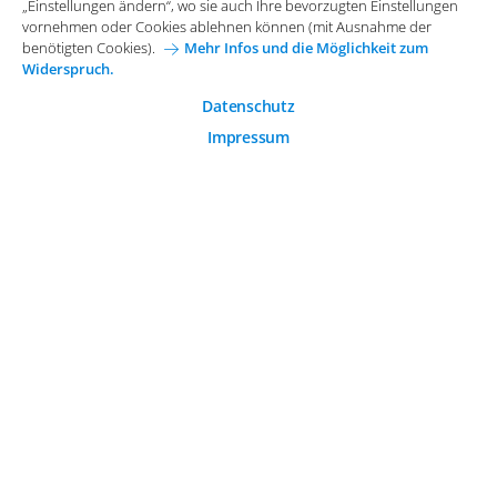
Allgemeine Einkaufsbedingungen
„Einstellungen ändern“, wo sie auch Ihre bevorzugten Einstellungen
Diese Cookies sind essenziell wichtig für die einwandfreie
vornehmen oder Cookies ablehnen können (mit Ausnahme der
Funktion der Website.
Karriere bei Arvato Systems
Kontakt
benötigten Cookies).
Mehr Infos und die Möglichkeit zum
Widerspruch.
Analytische Cookies
Cookie-Einwilligung anpassen
Analytische Cookies werden verwendet, um das
Datenschutz
Nutzerverhalten auf der Website besser zu verstehen.
Impressum
© 2026 Arvato Systems
Marketing Cookies
Marketing Cookies ermöglichen die Erstellung von
Nutzerprofilen. Diese werden zur Bereitstellung von
Inhalten und Werbung, die auf die Interessen des
Nutzers zugeschnitten sind, verwendet.
ÄNDERUNG BESTÄTIGEN