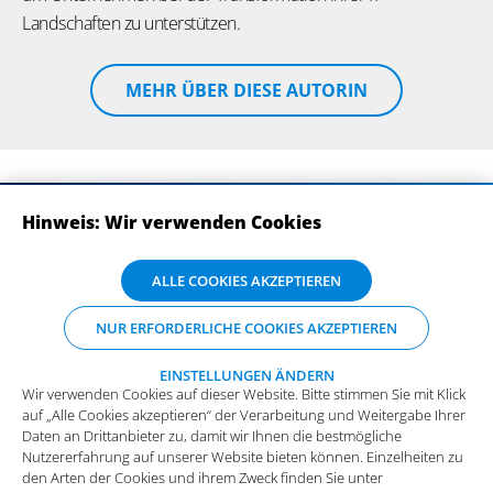
Landschaften zu unterstützen.
MEHR ÜBER DIESE AUTORIN
Hinweis: Wir verwenden Cookies
ABONNIEREN SIE UNSERE NEWSLETTER
Wir verwenden Cookies auf dieser Website. Bitte stimmen Sie mit Klick
ALLE COOKIES AKZEPTIEREN
auf „Alle Cookies akzeptieren“ der Verarbeitung und Weitergabe Ihrer
Daten an Drittanbieter zu, damit wir Ihnen die bestmögliche
NUR ERFORDERLICHE COOKIES AKZEPTIEREN
Nutzererfahrung auf unserer Website bieten können. Einzelheiten zu
den Arten der Cookies und ihrem Zweck finden Sie unter
„Einstellungen ändern“, wo sie auch Ihre bevorzugten Einstellungen
EINSTELLUNGEN ÄNDERN
Wir verwenden Cookies auf dieser Website. Bitte stimmen Sie mit Klick
vornehmen oder Cookies ablehnen können (mit Ausnahme der
auf „Alle Cookies akzeptieren“ der Verarbeitung und Weitergabe Ihrer
benötigten Cookies).
Mehr Infos und die Möglichkeit zum
Daten an Drittanbieter zu, damit wir Ihnen die bestmögliche
Widerspruch.
Impressum
Datenschutz
Nutzererfahrung auf unserer Website bieten können. Einzelheiten zu
Funktionale Cookies
den Arten der Cookies und ihrem Zweck finden Sie unter