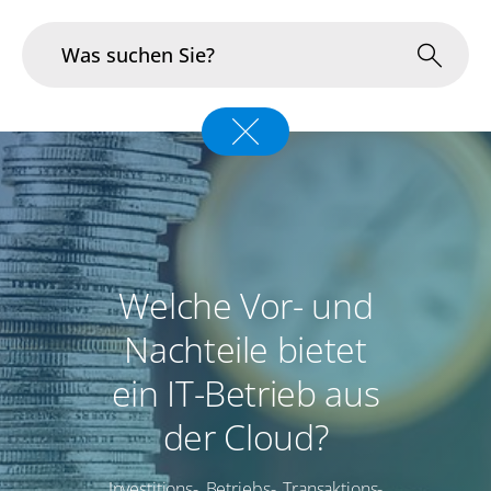
Branchen
Im Fokus
Portfolio
Welche Vor- und
Infrastruktur & Betrieb
Nachteile bietet
Über uns
ein IT-Betrieb aus
Karriere
der Cloud?
Blog
Investitions-, Betriebs-, Transaktions-