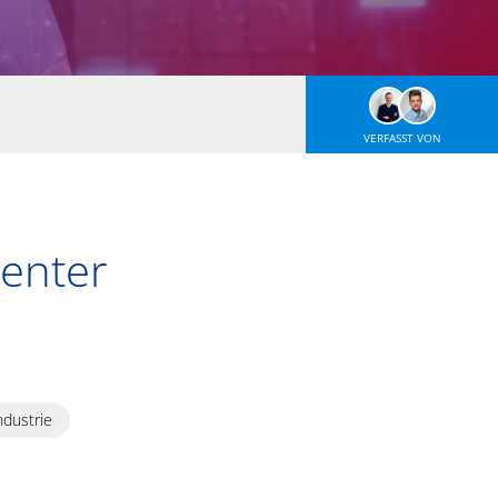
VERFASST VON
ienter
ndustrie