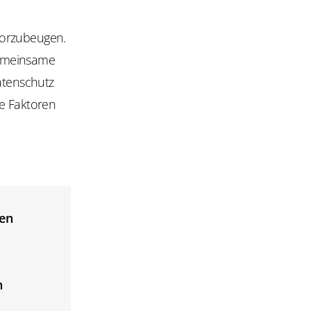
n
vorzubeugen.
gemeinsame
atenschutz
de Faktoren
en
n