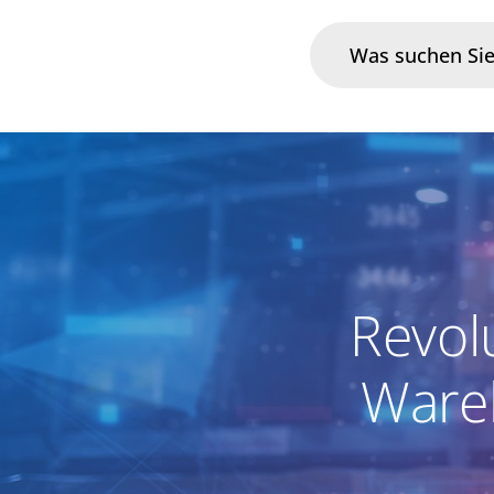
Branchen
Im Fokus
Portfolio
Revolu
Infrastruktur & Betrieb
Ware
Über uns
Karriere
Blog