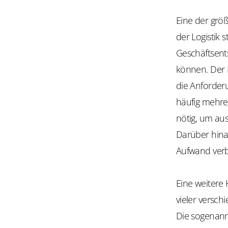
Eine der grö
der Logistik 
Geschäftsent
können. Der 
die Anforde
häufig mehrer
nötig, um au
Darüber hina
Aufwand ver
Eine weitere 
vieler versch
Die sogenann