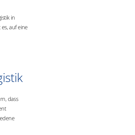
stik in
es, auf eine
istik
rn, dass
ent
hiedene