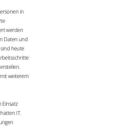
Personen in
rte
ert werden
en Daten und
sind heute
beitsschritte
rstellen.
 mit weiterem
 Einsatz
hatten IT.
sungen