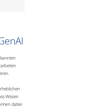
 GenAI
bekannten
rarbeiten
eren.
erheblichen
ass Wissen
 können dabei