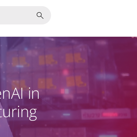
enAI in
uring