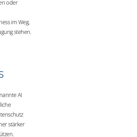
den oder
iness im Weg,
ügung stehen.
s
enannte AI
liche
atenschutz
mer stärker
ützen.