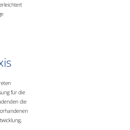
rleichtert
ge
xis
reten
sung für die
endenden die
n vorhandenen
twicklung,