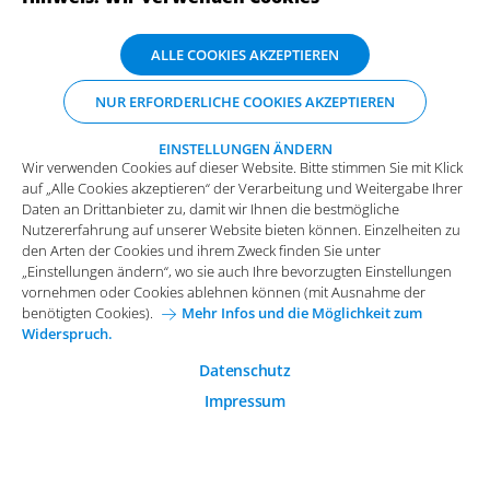
ABONNIEREN SIE UNSERE NEWSLETTER
Wir verwenden Cookies auf dieser Website. Bitte stimmen Sie mit Klick
ALLE COOKIES AKZEPTIEREN
auf „Alle Cookies akzeptieren“ der Verarbeitung und Weitergabe Ihrer
Daten an Drittanbieter zu, damit wir Ihnen die bestmögliche
NUR ERFORDERLICHE COOKIES AKZEPTIEREN
Nutzererfahrung auf unserer Website bieten können. Einzelheiten zu
den Arten der Cookies und ihrem Zweck finden Sie unter
„Einstellungen ändern“, wo sie auch Ihre bevorzugten Einstellungen
EINSTELLUNGEN ÄNDERN
Wir verwenden Cookies auf dieser Website. Bitte stimmen Sie mit Klick
vornehmen oder Cookies ablehnen können (mit Ausnahme der
auf „Alle Cookies akzeptieren“ der Verarbeitung und Weitergabe Ihrer
benötigten Cookies).
Mehr Infos und die Möglichkeit zum
Daten an Drittanbieter zu, damit wir Ihnen die bestmögliche
Widerspruch.
Impressum
Datenschutz
Nutzererfahrung auf unserer Website bieten können. Einzelheiten zu
Funktionale Cookies
den Arten der Cookies und ihrem Zweck finden Sie unter
Allgemeine Einkaufsbedingungen
„Einstellungen ändern“, wo sie auch Ihre bevorzugten Einstellungen
Diese Cookies sind essenziell wichtig für die einwandfreie
vornehmen oder Cookies ablehnen können (mit Ausnahme der
Funktion der Website.
Karriere bei Arvato Systems
Kontakt
benötigten Cookies).
Mehr Infos und die Möglichkeit zum
Widerspruch.
Analytische Cookies
Cookie-Einwilligung anpassen
Analytische Cookies werden verwendet, um das
Datenschutz
Nutzerverhalten auf der Website besser zu verstehen.
Impressum
© 2026 Arvato Systems
Marketing Cookies
Marketing Cookies ermöglichen die Erstellung von
Nutzerprofilen. Diese werden zur Bereitstellung von