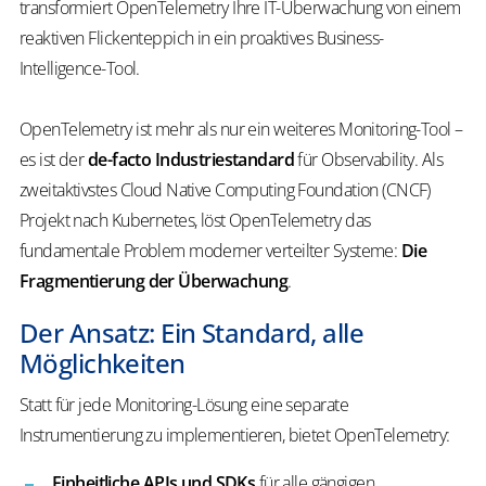
transformiert OpenTelemetry Ihre IT-Überwachung von einem
reaktiven Flickenteppich in ein proaktives Business-
Intelligence-Tool.
OpenTelemetry ist mehr als nur ein weiteres Monitoring-Tool –
es ist der
de-facto Industriestandard
für Observability. Als
zweitaktivstes Cloud Native Computing Foundation (CNCF)
Projekt nach Kubernetes, löst OpenTelemetry das
fundamentale Problem moderner verteilter Systeme:
Die
Fragmentierung der Überwachung
.
Der Ansatz: Ein Standard, alle
Möglichkeiten
Statt für jede Monitoring-Lösung eine separate
Instrumentierung zu implementieren, bietet OpenTelemetry:
Einheitliche APIs und SDKs
für alle gängigen