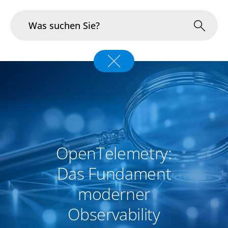
Branchen
Im Fokus
Portfolio
Infrastruktur & Betrieb
OpenTelemetry:
Das Fundament
Über uns
moderner
Karriere
Observability
Blog