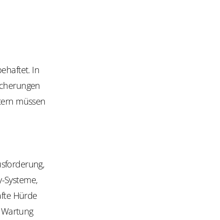
ehaftet. In
sicherungen
stern müssen
usforderung,
y-Systeme,
afte Hürde
r Wartung