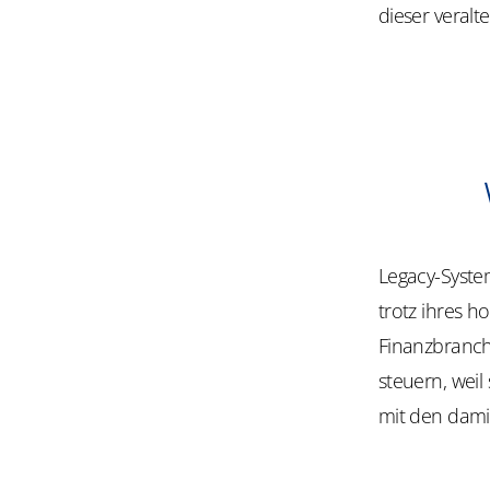
dieser veral
Legacy-Syste
trotz ihres h
Finanzbranch
steuern, weil
mit den dami