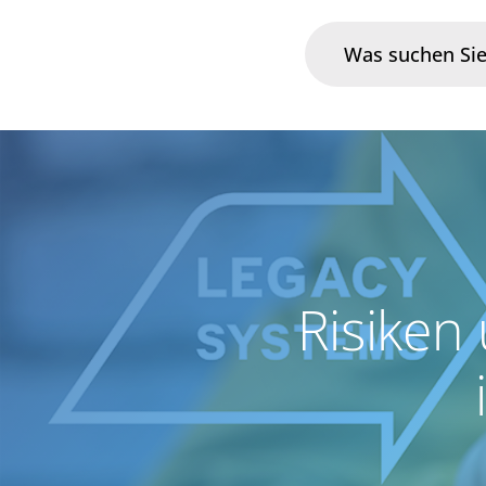
Branchen
Im Fokus
Portfolio
Risiken
Infrastruktur & Betrieb
Über uns
Karriere
Blog