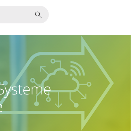
-Systeme
e