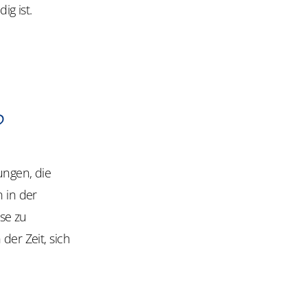
g ist.
?
ngen, die
n in der
se zu
der Zeit, sich