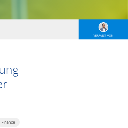
VERFASST VON
tung
er
Finance