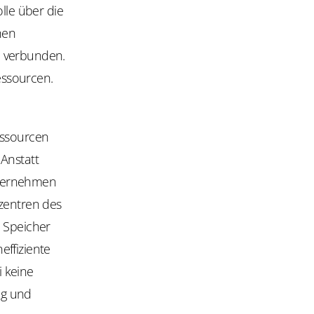
lle über die
hen
n verbunden.
essourcen.
essourcen
 Anstatt
nternehmen
nzentren des
, Speicher
effiziente
 keine
ng und