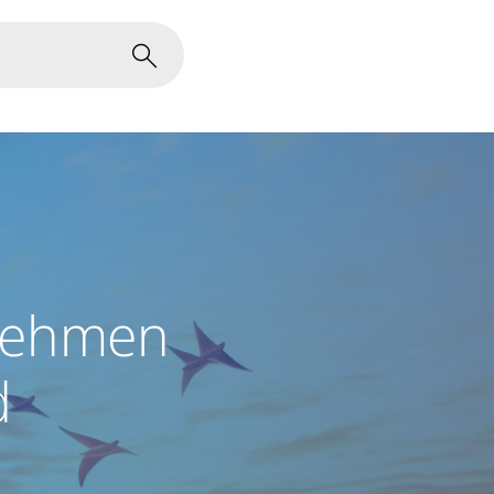
nehmen
d