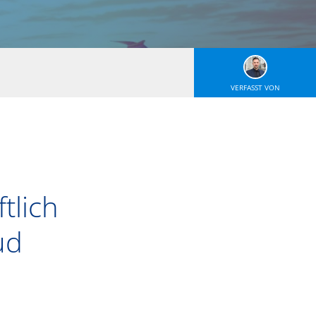
VERFASST VON
tlich
ud