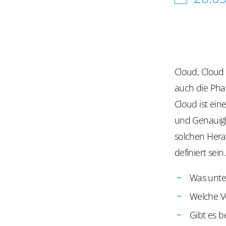
Cloud, Cloud
auch die Phar
Cloud ist ein
und Genauigk
solchen Hera
definiert sei
Was unte
Welche V
Gibt es b