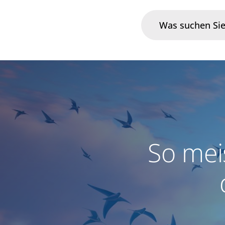
Branchen
Im Fokus
Portfolio
So me
Infrastruktur & Betrieb
Über uns
Karriere
Blog