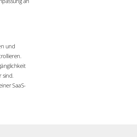
 Anpassung an
en und
ollieren.
gänglichkeit
 sind.
einer SaaS-