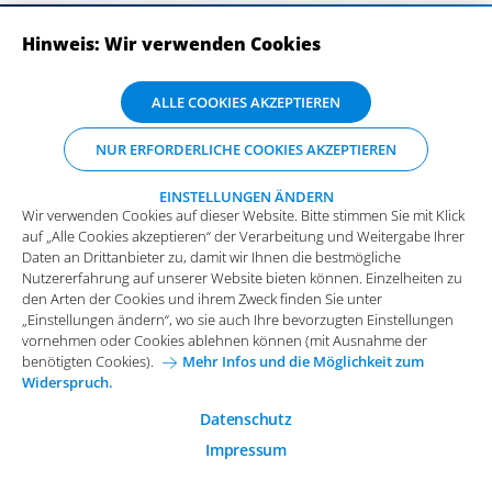
Hinweis: Wir verwenden Cookies
ABONNIEREN SIE UNSERE NEWSLETTER
Wir verwenden Cookies auf dieser Website. Bitte stimmen Sie mit Klick
ALLE COOKIES AKZEPTIEREN
auf „Alle Cookies akzeptieren“ der Verarbeitung und Weitergabe Ihrer
Daten an Drittanbieter zu, damit wir Ihnen die bestmögliche
NUR ERFORDERLICHE COOKIES AKZEPTIEREN
Nutzererfahrung auf unserer Website bieten können. Einzelheiten zu
den Arten der Cookies und ihrem Zweck finden Sie unter
„Einstellungen ändern“, wo sie auch Ihre bevorzugten Einstellungen
EINSTELLUNGEN ÄNDERN
Wir verwenden Cookies auf dieser Website. Bitte stimmen Sie mit Klick
vornehmen oder Cookies ablehnen können (mit Ausnahme der
auf „Alle Cookies akzeptieren“ der Verarbeitung und Weitergabe Ihrer
benötigten Cookies).
Mehr Infos und die Möglichkeit zum
Daten an Drittanbieter zu, damit wir Ihnen die bestmögliche
Widerspruch.
Impressum
Datenschutz
Nutzererfahrung auf unserer Website bieten können. Einzelheiten zu
Funktionale Cookies
den Arten der Cookies und ihrem Zweck finden Sie unter
Allgemeine Einkaufsbedingungen
„Einstellungen ändern“, wo sie auch Ihre bevorzugten Einstellungen
Diese Cookies sind essenziell wichtig für die einwandfreie
vornehmen oder Cookies ablehnen können (mit Ausnahme der
Funktion der Website.
Karriere bei Arvato Systems
Kontakt
benötigten Cookies).
Mehr Infos und die Möglichkeit zum
Widerspruch.
Analytische Cookies
Cookie-Einwilligung anpassen
Analytische Cookies werden verwendet, um das
Datenschutz
Nutzerverhalten auf der Website besser zu verstehen.
Impressum
© 2026 Arvato Systems
Marketing Cookies