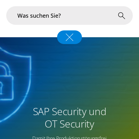
Branchen
Im Fokus
Portfolio
Infrastruktur & Betrieb
Über uns
SAP Security und
Karriere
OT Security
Blog
Damit Ihre Produktion störungsfrei