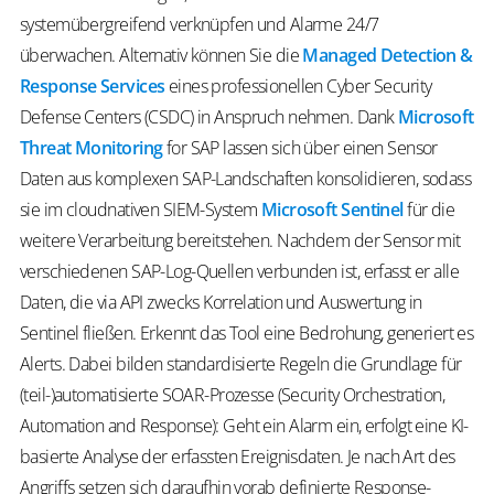
systemübergreifend verknüpfen und Alarme 24/7
überwachen. Alternativ können Sie die
Managed Detection &
Response Services
eines professionellen Cyber Security
Defense Centers (CSDC) in Anspruch nehmen. Dank
Microsoft
Threat Monitoring
for SAP lassen sich über einen Sensor
Daten aus komplexen SAP-Landschaften konsolidieren, sodass
sie im cloudnativen SIEM-System
Microsoft Sentinel
für die
weitere Verarbeitung bereitstehen. Nachdem der Sensor mit
verschiedenen SAP-Log-Quellen verbunden ist, erfasst er alle
Daten, die via API zwecks Korrelation und Auswertung in
Sentinel fließen. Erkennt das Tool eine Bedrohung, generiert es
Alerts. Dabei bilden standardisierte Regeln die Grundlage für
(teil-)automatisierte SOAR-Prozesse (Security Orchestration,
Automation and Response): Geht ein Alarm ein, erfolgt eine KI-
basierte Analyse der erfassten Ereignisdaten. Je nach Art des
Angriffs setzen sich daraufhin vorab definierte Response-