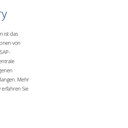
ry
 ist das
ionen von
 SAP-
entrale
igenen
rlangen. Mehr
 erfahren Sie