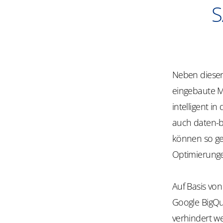
S
Neben diesen
eingebaute M
intelligent i
auch daten-b
können so ge
Optimierunge
Auf Basis vo
Google BigQu
verhindert w