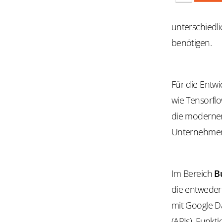
unterschied
benötigen.
Für die Entw
wie Tensorflo
die modernen 
Unternehmens
Im Bereich
B
die entweder
mit Google Da
(APIs). Funkt