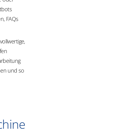
tbots
en, FAQs
ollwertige,
ufen
arbeitung
hen und so
chine