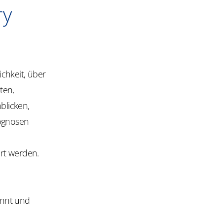
ry
chkeit, über
ten,
blicken,
rognosen
rt werden.
annt und