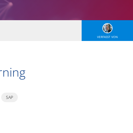
VERFASST VON
rning
SAP