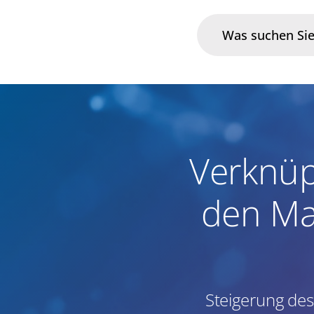
Branchen
Im Fokus
Verknüp
Portfolio
den Ma
Infrastruktur & Betrieb
Über uns
Karriere
Steigerung des
Blog