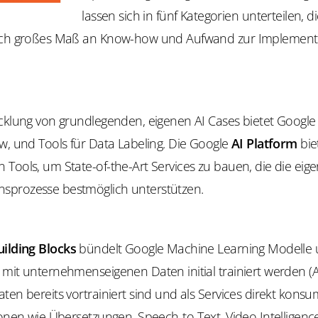
lassen sich in fünf Kategorien unterteilen, di
lich großes Maß an Know-how und Aufwand zur Implement
icklung von grundlegenden, eigenen AI Cases bietet Googl
w, und Tools für Data Labeling. Die Google
AI Platform
bie
Tools, um State-of-the-Art Services zu bauen, die die eig
prozesse bestmöglich unterstützen.
uilding Blocks
bündelt Google Machine Learning Modelle u
 mit unternehmenseigenen Daten initial trainiert werden (
ten bereits vortrainiert sind und als Services direkt konsu
ionen wie Übersetzungen, Speech-to-Text, Video Intelligenc