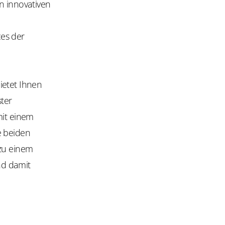
n innovativen
ces der
ietet Ihnen
ster
mit einem
e beiden
 zu einem
nd damit