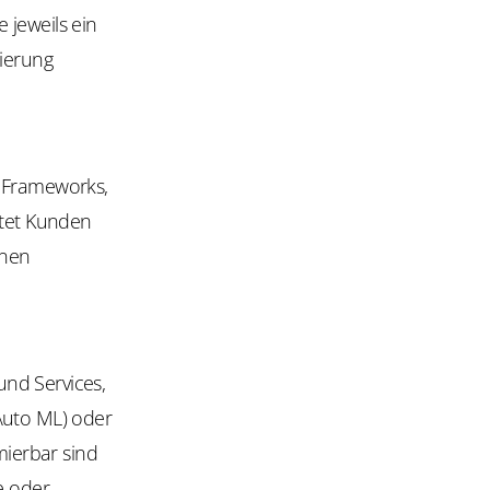
e jeweils ein
ierung
e Frameworks,
tet Kunden
enen
nd Services,
Auto ML) oder
mierbar sind
e oder