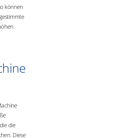
so können
bgestimmte
höhen.
chine
 Machine
oße
die die
chen. Diese