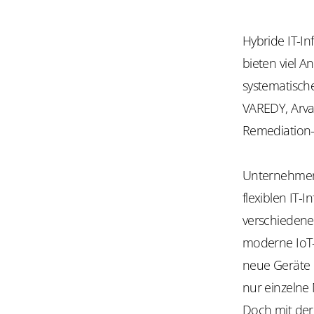
Hybride IT-In
bieten viel A
systematisch
VAREDY, Arva
Remediation-
Unternehmen p
flexiblen IT-
verschiedene
moderne IoT-
neue Geräte i
nur einzelne 
Doch mit der