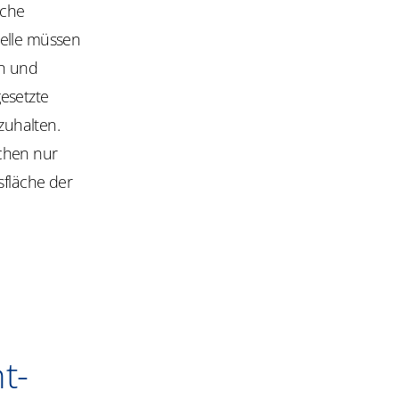
lche
telle müssen
n und
esetzte
zuhalten.
chen nur
sfläche der
t-