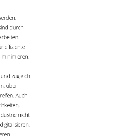
werden,
 sind durch
rbeiten.
 effiziente
u minimieren.
 und zugleich
en, über
reifen. Auch
chkeiten,
ndustrie nicht
gitalisieren.
xeren