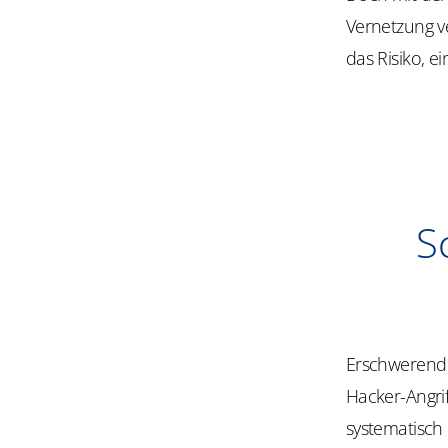
Vernetzung ve
das Risiko, e
S
Erschwerend 
Hacker-Angrif
systematisch 