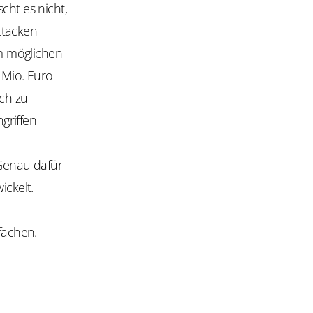
cht es nicht,
ttacken
m möglichen
 Mio. Euro
ich zu
griffen
Genau dafür
ckelt.
fachen.