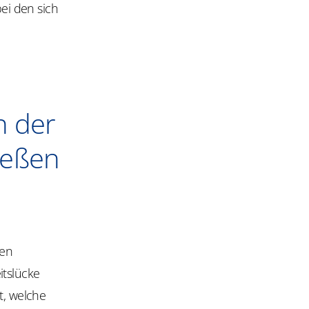
bei den sich
n der
ließen
ten
itslücke
t, welche