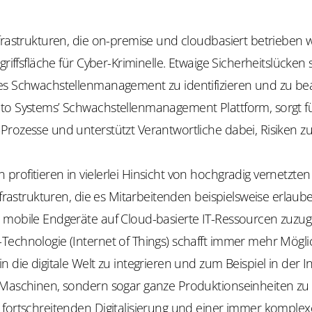
frastrukturen, die on-premise und cloudbasiert betrieben 
ngriffsfläche für Cyber-Kriminelle. Etwaige Sicherheitslücken
es Schwachstellenmanagement zu identifizieren und zu bea
to Systems’ Schwachstellenmanagement Plattform, sorgt für
Prozesse und unterstützt Verantwortliche dabei, Risiken z
rofitieren in vielerlei Hinsicht von hochgradig vernetzten
Infrastrukturen, die es Mitarbeitenden beispielsweise erlaub
 mobile Endgeräte auf Cloud-basierte IT-Ressourcen zuzug
Technologie (Internet of Things) schafft immer mehr Mögli
n die digitale Welt zu integrieren und zum Beispiel in der I
Maschinen, sondern sogar ganze Produktionseinheiten zu di
 fortschreitenden Digitalisierung und einer immer komple