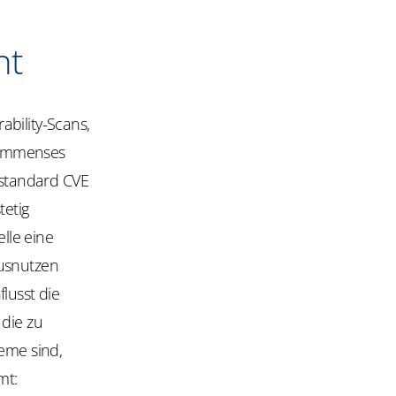
nt
bility-Scans,
 immenses
estandard CVE
tetig
elle eine
ausnutzen
lusst die
 die zu
teme sind,
mt: