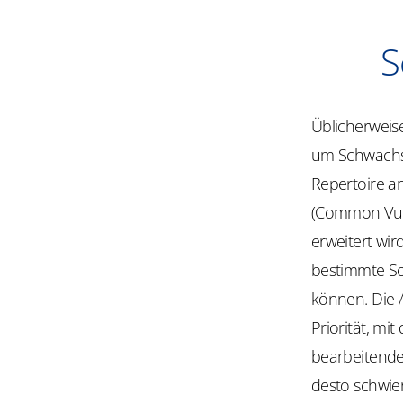
S
Üblicherweise
um Schwachst
Repertoire an
(Common Vulne
erweitert wir
bestimmte So
können. Die A
Priorität, mit
bearbeitende 
desto schwier