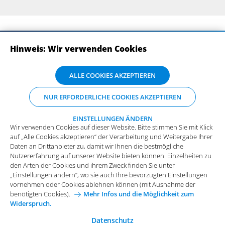
Hinweis: Wir verwenden Cookies
ABONNIEREN SIE UNSERE NEWSLETTER
Wir verwenden Cookies auf dieser Website. Bitte stimmen Sie mit Klick
ALLE COOKIES AKZEPTIEREN
auf „Alle Cookies akzeptieren“ der Verarbeitung und Weitergabe Ihrer
Daten an Drittanbieter zu, damit wir Ihnen die bestmögliche
NUR ERFORDERLICHE COOKIES AKZEPTIEREN
Nutzererfahrung auf unserer Website bieten können. Einzelheiten zu
den Arten der Cookies und ihrem Zweck finden Sie unter
„Einstellungen ändern“, wo sie auch Ihre bevorzugten Einstellungen
EINSTELLUNGEN ÄNDERN
Wir verwenden Cookies auf dieser Website. Bitte stimmen Sie mit Klick
vornehmen oder Cookies ablehnen können (mit Ausnahme der
auf „Alle Cookies akzeptieren“ der Verarbeitung und Weitergabe Ihrer
benötigten Cookies).
Mehr Infos und die Möglichkeit zum
Daten an Drittanbieter zu, damit wir Ihnen die bestmögliche
Widerspruch.
Impressum
Datenschutz
Nutzererfahrung auf unserer Website bieten können. Einzelheiten zu
Funktionale Cookies
den Arten der Cookies und ihrem Zweck finden Sie unter
Allgemeine Einkaufsbedingungen
„Einstellungen ändern“, wo sie auch Ihre bevorzugten Einstellungen
Diese Cookies sind essenziell wichtig für die einwandfreie
vornehmen oder Cookies ablehnen können (mit Ausnahme der
Funktion der Website.
Karriere bei Arvato Systems
Kontakt
benötigten Cookies).
Mehr Infos und die Möglichkeit zum
Widerspruch.
Analytische Cookies
Cookie-Einwilligung anpassen
Analytische Cookies werden verwendet, um das
Datenschutz