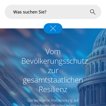
Branchen
Im Fokus
Vom
Portfolio
Bevölkerungsschutz
Infrastruktur & Betrieb
zur
gesamtstaatlichen
Über uns
Resilienz
Karriere
Die wirksame Vorbereitung auf
Blog
Krisenlagen erfordert einen