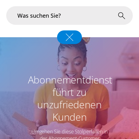
Branchen
Im Fokus
Portfolio
Abonnementdienst
Infrastruktur & Betrieb
führt zu
unzufriedenen
Über uns
Kunden
Karriere
Umgehen Sie diese Stolperfallen in
Blog
der Abonnement-Customer