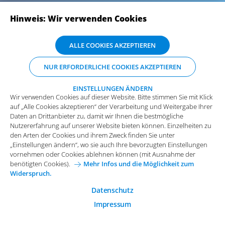
Hinweis: Wir verwenden Cookies
ABONNIEREN SIE UNSERE NEWSLETTER
Wir verwenden Cookies auf dieser Website. Bitte stimmen Sie mit Klick
ALLE COOKIES AKZEPTIEREN
auf „Alle Cookies akzeptieren“ der Verarbeitung und Weitergabe Ihrer
Daten an Drittanbieter zu, damit wir Ihnen die bestmögliche
NUR ERFORDERLICHE COOKIES AKZEPTIEREN
Nutzererfahrung auf unserer Website bieten können. Einzelheiten zu
den Arten der Cookies und ihrem Zweck finden Sie unter
„Einstellungen ändern“, wo sie auch Ihre bevorzugten Einstellungen
EINSTELLUNGEN ÄNDERN
Wir verwenden Cookies auf dieser Website. Bitte stimmen Sie mit Klick
vornehmen oder Cookies ablehnen können (mit Ausnahme der
auf „Alle Cookies akzeptieren“ der Verarbeitung und Weitergabe Ihrer
benötigten Cookies).
Mehr Infos und die Möglichkeit zum
Daten an Drittanbieter zu, damit wir Ihnen die bestmögliche
Widerspruch.
Impressum
Datenschutz
Nutzererfahrung auf unserer Website bieten können. Einzelheiten zu
Funktionale Cookies
den Arten der Cookies und ihrem Zweck finden Sie unter
Allgemeine Einkaufsbedingungen
„Einstellungen ändern“, wo sie auch Ihre bevorzugten Einstellungen
Diese Cookies sind essenziell wichtig für die einwandfreie
vornehmen oder Cookies ablehnen können (mit Ausnahme der
Funktion der Website.
Karriere bei Arvato Systems
Kontakt
benötigten Cookies).
Mehr Infos und die Möglichkeit zum
Widerspruch.
Analytische Cookies
Cookie-Einwilligung anpassen
Analytische Cookies werden verwendet, um das
Datenschutz
Nutzerverhalten auf der Website besser zu verstehen.
Impressum
© 2026 Arvato Systems
Marketing Cookies