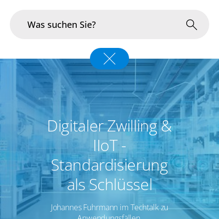
Branchen
Im Fokus
Portfolio
Digitaler Zwilling &
Infrastruktur & Betrieb
IIoT -
Standardisierung
Über uns
als Schlüssel
Karriere
Johannes Fuhrmann im Techtalk zu
Blog
Anwendungsfällen,