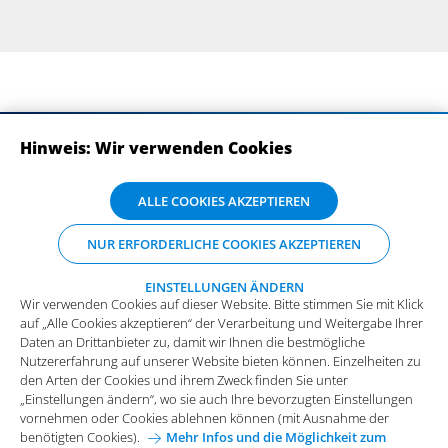
Hinweis: Wir verwenden Cookies
ABONNIEREN SIE UNSERE NEWSLETTER
Wir verwenden Cookies auf dieser Website. Bitte stimmen Sie mit Klick
ALLE COOKIES AKZEPTIEREN
auf „Alle Cookies akzeptieren“ der Verarbeitung und Weitergabe Ihrer
Daten an Drittanbieter zu, damit wir Ihnen die bestmögliche
NUR ERFORDERLICHE COOKIES AKZEPTIEREN
Nutzererfahrung auf unserer Website bieten können. Einzelheiten zu
den Arten der Cookies und ihrem Zweck finden Sie unter
„Einstellungen ändern“, wo sie auch Ihre bevorzugten Einstellungen
EINSTELLUNGEN ÄNDERN
Wir verwenden Cookies auf dieser Website. Bitte stimmen Sie mit Klick
vornehmen oder Cookies ablehnen können (mit Ausnahme der
auf „Alle Cookies akzeptieren“ der Verarbeitung und Weitergabe Ihrer
benötigten Cookies).
Mehr Infos und die Möglichkeit zum
Daten an Drittanbieter zu, damit wir Ihnen die bestmögliche
Widerspruch.
Impressum
Datenschutz
Nutzererfahrung auf unserer Website bieten können. Einzelheiten zu
Funktionale Cookies
den Arten der Cookies und ihrem Zweck finden Sie unter
Allgemeine Einkaufsbedingungen
„Einstellungen ändern“, wo sie auch Ihre bevorzugten Einstellungen
Diese Cookies sind essenziell wichtig für die einwandfreie
vornehmen oder Cookies ablehnen können (mit Ausnahme der
Funktion der Website.
Karriere bei Arvato Systems
Kontakt
benötigten Cookies).
Mehr Infos und die Möglichkeit zum