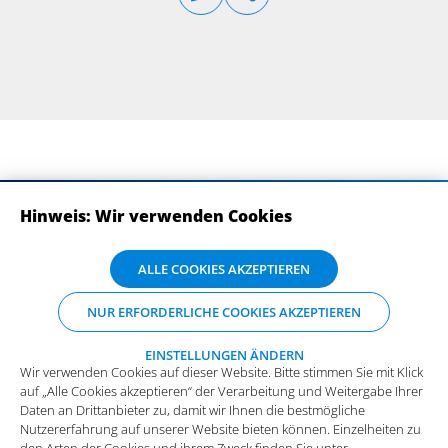
Hinweis: Wir verwenden Cookies
ABONNIEREN SIE UNSERE NEWSLETTER
Wir verwenden Cookies auf dieser Website. Bitte stimmen Sie mit Klick
ALLE COOKIES AKZEPTIEREN
auf „Alle Cookies akzeptieren“ der Verarbeitung und Weitergabe Ihrer
Daten an Drittanbieter zu, damit wir Ihnen die bestmögliche
NUR ERFORDERLICHE COOKIES AKZEPTIEREN
Nutzererfahrung auf unserer Website bieten können. Einzelheiten zu
den Arten der Cookies und ihrem Zweck finden Sie unter
„Einstellungen ändern“, wo sie auch Ihre bevorzugten Einstellungen
EINSTELLUNGEN ÄNDERN
Wir verwenden Cookies auf dieser Website. Bitte stimmen Sie mit Klick
vornehmen oder Cookies ablehnen können (mit Ausnahme der
auf „Alle Cookies akzeptieren“ der Verarbeitung und Weitergabe Ihrer
benötigten Cookies).
Mehr Infos und die Möglichkeit zum
Daten an Drittanbieter zu, damit wir Ihnen die bestmögliche
Widerspruch.
Impressum
Datenschutz
Nutzererfahrung auf unserer Website bieten können. Einzelheiten zu
Funktionale Cookies