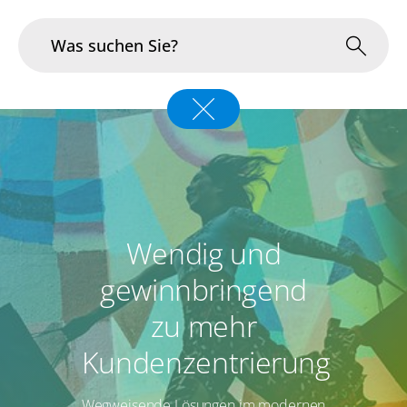
Branchen
Im Fokus
Portfolio
Wendig und
Infrastruktur & Betrieb
gewinnbringend
Über uns
zu mehr
Karriere
Kundenzentrierung
Blog
Wegweisende Lösungen im modernen