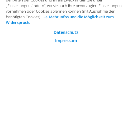
den Arten der Cookies und ihrem Zweck finden Sie unter
Allgemeine Einkaufsbedingungen
„Einstellungen ändern“, wo sie auch Ihre bevorzugten Einstellungen
Diese Cookies sind essenziell wichtig für die einwandfreie
vornehmen oder Cookies ablehnen können (mit Ausnahme der
Funktion der Website.
Karriere bei Arvato Systems
Kontakt
benötigten Cookies).
Mehr Infos und die Möglichkeit zum
Widerspruch.
Analytische Cookies
Cookie-Einwilligung anpassen
Analytische Cookies werden verwendet, um das
Datenschutz
Nutzerverhalten auf der Website besser zu verstehen.
Impressum
© 2026 Arvato Systems
Marketing Cookies
Marketing Cookies ermöglichen die Erstellung von
Nutzerprofilen. Diese werden zur Bereitstellung von
Inhalten und Werbung, die auf die Interessen des
Nutzers zugeschnitten sind, verwendet.
ÄNDERUNG BESTÄTIGEN