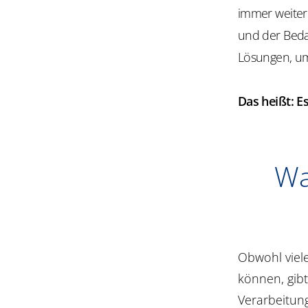
immer weiter
und der Beda
Lösungen, um 
Das heißt: E
Wa
Obwohl viel
können, gib
Verarbeitun