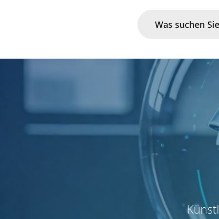
Branchen
Im Fokus
Portfolio
Infrastruktur & Betrieb
Über uns
Karriere
Künstl
Blog