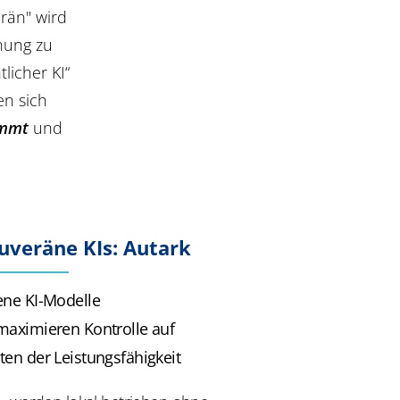
rän" wird
dnung zu
licher KI“
en sich
immt
und
uveräne KIs: Autark
ene KI-Modelle
maximieren Kontrolle auf
ten der Leistungsfähigkeit