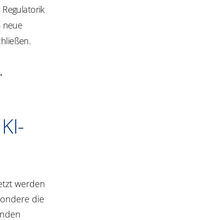
 Regulatorik
n neue
chließen.
n.
KI-
etzt werden
sondere die
enden