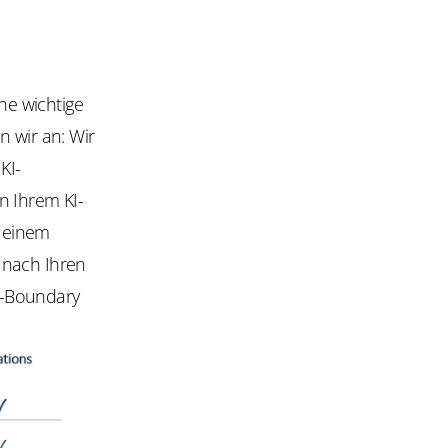
ine wichtige
n wir an: Wir
KI-
n Ihrem KI-
n einem
 nach Ihren
U-Boundary