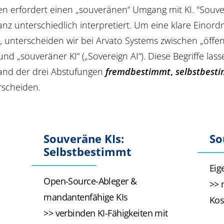
en erfordert einen „souveränen“ Umgang mit KI. "Souve
anz unterschiedlich interpretiert. Um eine klare Einor
 unterscheiden wir bei Arvato Systems zwischen „öffent
 und „souveräner KI“ („Sovereign AI“). Diese Begriffe lass
and der drei Abstufungen
fremdbestimmt
,
selbstbest
rscheiden.
Souveräne KIs:
So
Selbstbestimmt
Eig
Open-Source-Ableger &
>> 
mandantenfähige KIs
Kos
>> verbinden KI-Fähigkeiten mit