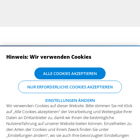
Hinweis: Wir verwenden Cookies
ABONNIEREN SIE UNSERE NEWSLETTER
Wir verwenden Cookies auf dieser Website. Bitte stimmen Sie mit Klick
ALLE COOKIES AKZEPTIEREN
auf „Alle Cookies akzeptieren“ der Verarbeitung und Weitergabe Ihrer
Daten an Drittanbieter zu, damit wir Ihnen die bestmögliche
NUR ERFORDERLICHE COOKIES AKZEPTIEREN
Nutzererfahrung auf unserer Website bieten können. Einzelheiten zu
den Arten der Cookies und ihrem Zweck finden Sie unter
„Einstellungen ändern“, wo sie auch Ihre bevorzugten Einstellungen
EINSTELLUNGEN ÄNDERN
Wir verwenden Cookies auf dieser Website. Bitte stimmen Sie mit Klick
vornehmen oder Cookies ablehnen können (mit Ausnahme der
auf „Alle Cookies akzeptieren“ der Verarbeitung und Weitergabe Ihrer
benötigten Cookies).
Mehr Infos und die Möglichkeit zum
Daten an Drittanbieter zu, damit wir Ihnen die bestmögliche
Widerspruch.
Impressum
Datenschutz
Nutzererfahrung auf unserer Website bieten können. Einzelheiten zu
Funktionale Cookies
den Arten der Cookies und ihrem Zweck finden Sie unter
Allgemeine Einkaufsbedingungen
„Einstellungen ändern“, wo sie auch Ihre bevorzugten Einstellungen
Diese Cookies sind essenziell wichtig für die einwandfreie