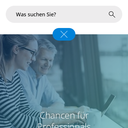
Branchen
Im Fokus
Portfolio
Infrastruktur & Betrieb
Über uns
Karriere
Chancen für
Blog
Professionals