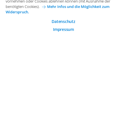
vornehmen oder Cookies ablehnen können (mit Ausnahme der
Funktion der Website.
Karriere bei Arvato Systems
Kontakt
benötigten Cookies).
Mehr Infos und die Möglichkeit zum
Widerspruch.
Analytische Cookies
Cookie-Einwilligung anpassen
Analytische Cookies werden verwendet, um das
Datenschutz
Nutzerverhalten auf der Website besser zu verstehen.
Impressum
© 2026 Arvato Systems
Marketing Cookies
Marketing Cookies ermöglichen die Erstellung von
Nutzerprofilen. Diese werden zur Bereitstellung von
Inhalten und Werbung, die auf die Interessen des
Nutzers zugeschnitten sind, verwendet.
ÄNDERUNG BESTÄTIGEN