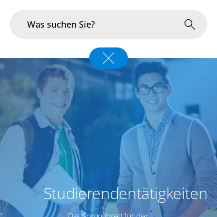
Branchen
Im Fokus
Portfolio
Infrastruktur & Betrieb
Über uns
Karriere
Studierendentätigkeiten
Blog
Das Sprungbrett für den