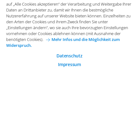
auf „Alle Cookies akzeptieren“ der Verarbeitung und Weitergabe Ihrer
benötigten Cookies).
Mehr Infos und die Möglichkeit zum
Daten an Drittanbieter zu, damit wir Ihnen die bestmögliche
Widerspruch.
Impressum
Datenschutz
Nutzererfahrung auf unserer Website bieten können. Einzelheiten zu
Funktionale Cookies
den Arten der Cookies und ihrem Zweck finden Sie unter
Allgemeine Einkaufsbedingungen
„Einstellungen ändern“, wo sie auch Ihre bevorzugten Einstellungen
Diese Cookies sind essenziell wichtig für die einwandfreie
vornehmen oder Cookies ablehnen können (mit Ausnahme der
Funktion der Website.
Karriere bei Arvato Systems
Kontakt
benötigten Cookies).
Mehr Infos und die Möglichkeit zum
Widerspruch.
Analytische Cookies
Cookie-Einwilligung anpassen
Analytische Cookies werden verwendet, um das
Datenschutz
Nutzerverhalten auf der Website besser zu verstehen.
Impressum
© 2026 Arvato Systems
Marketing Cookies
Marketing Cookies ermöglichen die Erstellung von
Nutzerprofilen. Diese werden zur Bereitstellung von
Inhalten und Werbung, die auf die Interessen des
Nutzers zugeschnitten sind, verwendet.
ÄNDERUNG BESTÄTIGEN