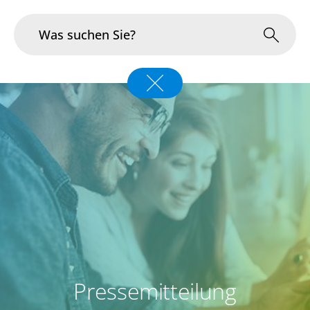
Branchen
Im Fokus
Portfolio
Infrastruktur & Betrieb
Über uns
Karriere
Pressemitteilung
Blog