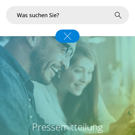
Branchen
Im Fokus
Portfolio
Infrastruktur & Betrieb
Über uns
Karriere
Pressemitteilung
Blog