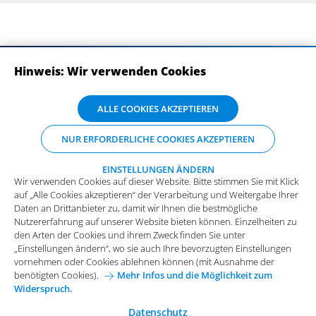
Hinweis: Wir verwenden Cookies
ABONNIEREN SIE UNSERE NEWSLETTER
Wir verwenden Cookies auf dieser Website. Bitte stimmen Sie mit Klick
ALLE COOKIES AKZEPTIEREN
auf „Alle Cookies akzeptieren“ der Verarbeitung und Weitergabe Ihrer
Daten an Drittanbieter zu, damit wir Ihnen die bestmögliche
NUR ERFORDERLICHE COOKIES AKZEPTIEREN
Nutzererfahrung auf unserer Website bieten können. Einzelheiten zu
den Arten der Cookies und ihrem Zweck finden Sie unter
„Einstellungen ändern“, wo sie auch Ihre bevorzugten Einstellungen
EINSTELLUNGEN ÄNDERN
Wir verwenden Cookies auf dieser Website. Bitte stimmen Sie mit Klick
vornehmen oder Cookies ablehnen können (mit Ausnahme der
auf „Alle Cookies akzeptieren“ der Verarbeitung und Weitergabe Ihrer
benötigten Cookies).
Mehr Infos und die Möglichkeit zum
Daten an Drittanbieter zu, damit wir Ihnen die bestmögliche
Widerspruch.
Impressum
Datenschutz
Nutzererfahrung auf unserer Website bieten können. Einzelheiten zu
Funktionale Cookies
den Arten der Cookies und ihrem Zweck finden Sie unter
Allgemeine Einkaufsbedingungen
„Einstellungen ändern“, wo sie auch Ihre bevorzugten Einstellungen
Diese Cookies sind essenziell wichtig für die einwandfreie
vornehmen oder Cookies ablehnen können (mit Ausnahme der
Funktion der Website.
Karriere bei Arvato Systems
Kontakt
benötigten Cookies).
Mehr Infos und die Möglichkeit zum
Widerspruch.
Analytische Cookies
Cookie-Einwilligung anpassen
Analytische Cookies werden verwendet, um das
Datenschutz